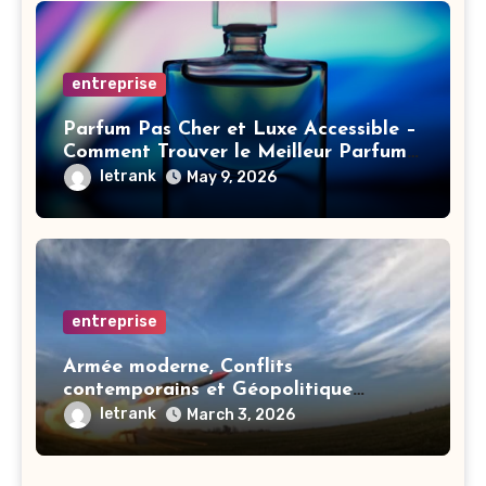
entreprise
Parfum Pas Cher et Luxe Accessible –
Comment Trouver le Meilleur Parfum
Femme ou Homme
letrank
May 9, 2026
entreprise
Armée moderne, Conflits
contemporains et Géopolitique
mondiale
letrank
March 3, 2026