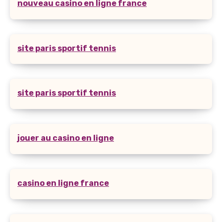
nouveau casino en ligne france
site paris sportif tennis
site paris sportif tennis
jouer au casino en ligne
casino en ligne france