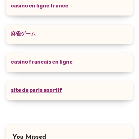
casino en ligne france
麻雀ゲーム
casino francais en ligne
site de paris sportif
You Missed