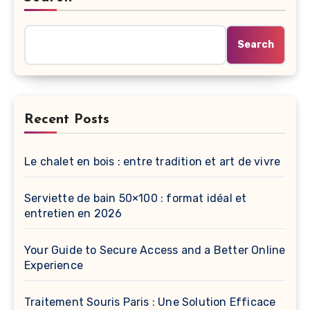
Search
Recent Posts
Le chalet en bois : entre tradition et art de vivre
Serviette de bain 50×100 : format idéal et
entretien en 2026
Your Guide to Secure Access and a Better Online
Experience
Traitement Souris Paris : Une Solution Efficace