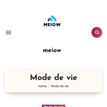
Skip
to
content
meiow
Mode de vie
Home
Mode de vie