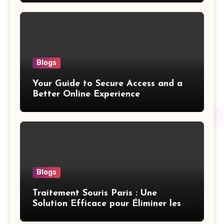
Blogs
Your Guide to Secure Access and a
Better Online Experience
Blogs
Traitement Souris Paris : Une
Solution Efficace pour Éliminer les
Rongeurs