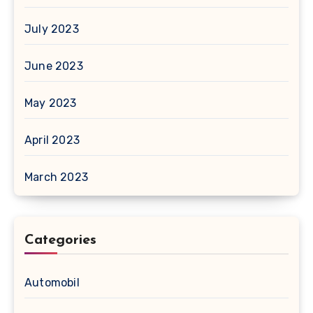
July 2023
June 2023
May 2023
April 2023
March 2023
Categories
Automobil