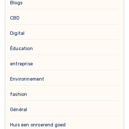
Blogs
CBD
Digital
Éducation
entreprise
Environnement
fashion
Général
Huis een onroerend goed