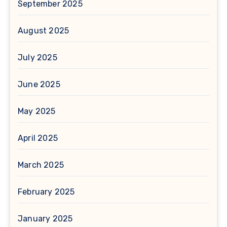
September 2025
August 2025
July 2025
June 2025
May 2025
April 2025
March 2025
February 2025
January 2025