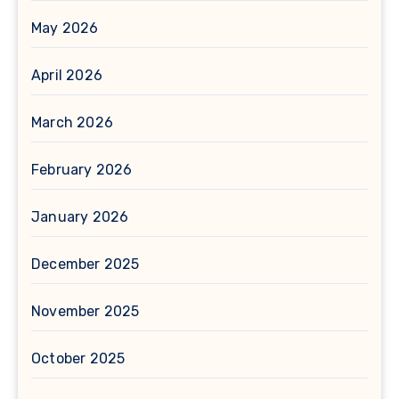
May 2026
April 2026
March 2026
February 2026
January 2026
December 2025
November 2025
October 2025