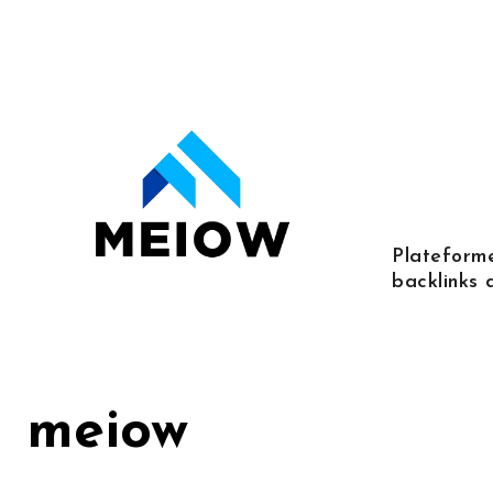
Skip
to
content
Plateforme
backlinks 
meiow