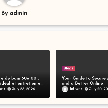
By
admin
Blogs
te de bain 50×100 :
Your Guide to Secure 
idéal et entretien en
and a Better Online
Experience
rank
letrank
July 26, 2026
July 20, 2