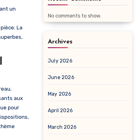
rant un
No comments to show.
 pièce. La
superbes,
Archives
l
July 2026
June 2026
reau,
May 2026
sants aux
çue pour
April 2026
ispositions,
 thème
March 2026