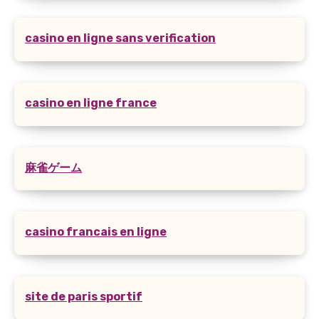
casino en ligne sans verification
casino en ligne france
麻雀ゲーム
casino francais en ligne
site de paris sportif