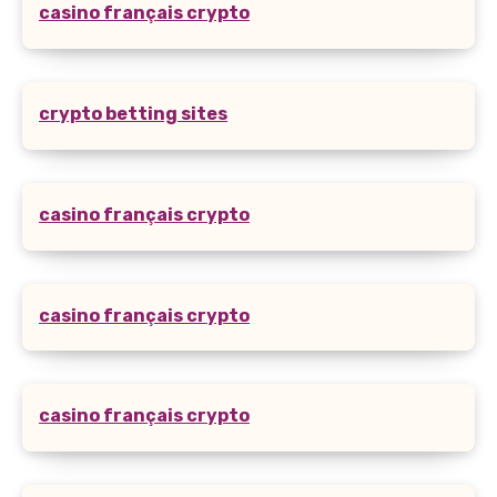
casino français crypto
crypto betting sites
casino français crypto
casino français crypto
casino français crypto