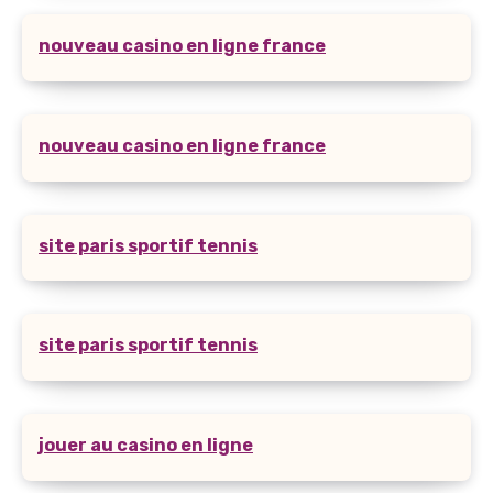
nouveau casino en ligne france
nouveau casino en ligne france
site paris sportif tennis
site paris sportif tennis
jouer au casino en ligne