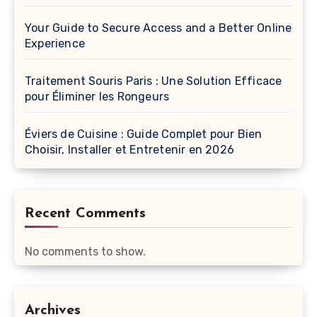
Your Guide to Secure Access and a Better Online
Experience
Traitement Souris Paris : Une Solution Efficace
pour Éliminer les Rongeurs
Éviers de Cuisine : Guide Complet pour Bien
Choisir, Installer et Entretenir en 2026
Recent Comments
No comments to show.
Archives