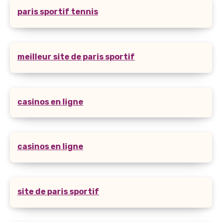
paris sportif tennis
meilleur site de paris sportif
casinos en ligne
casinos en ligne
site de paris sportif