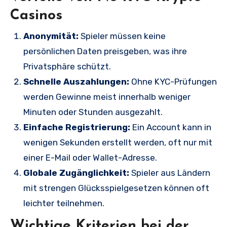
Casinos
Anonymität:
Spieler müssen keine
persönlichen Daten preisgeben, was ihre
Privatsphäre schützt.
Schnelle Auszahlungen:
Ohne KYC-Prüfungen
werden Gewinne meist innerhalb weniger
Minuten oder Stunden ausgezahlt.
Einfache Registrierung:
Ein Account kann in
wenigen Sekunden erstellt werden, oft nur mit
einer E-Mail oder Wallet-Adresse.
Globale Zugänglichkeit:
Spieler aus Ländern
mit strengen Glücksspielgesetzen können oft
leichter teilnehmen.
Wichtige Kriterien bei der