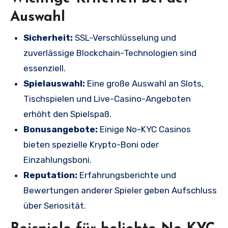
Auswahl
Sicherheit:
SSL-Verschlüsselung und
zuverlässige Blockchain-Technologien sind
essenziell.
Spielauswahl:
Eine große Auswahl an Slots,
Tischspielen und Live-Casino-Angeboten
erhöht den Spielspaß.
Bonusangebote:
Einige No-KYC Casinos
bieten spezielle Krypto-Boni oder
Einzahlungsboni.
Reputation:
Erfahrungsberichte und
Bewertungen anderer Spieler geben Aufschluss
über Seriosität.