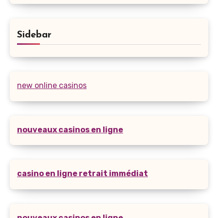
Sidebar
new online casinos
nouveaux casinos en ligne
casino en ligne retrait immédiat
nouveaux casinos en ligne