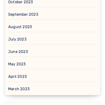
October 2023
September 2023
August 2023
July 2023
June 2023
May 2023
April 2023
March 2023