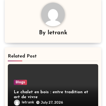
By
letrank
Related Post
Blogs
Le chalet en bois : entre tradition et
art de vivre
letrank
July 27, 2026