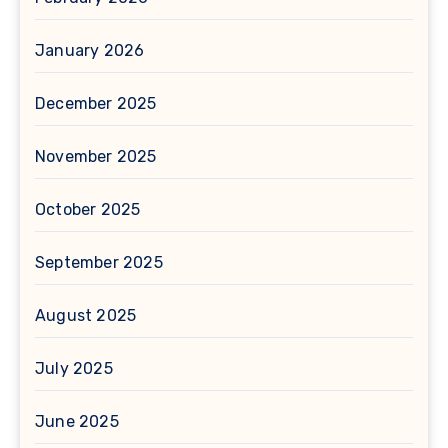
January 2026
December 2025
November 2025
October 2025
September 2025
August 2025
July 2025
June 2025