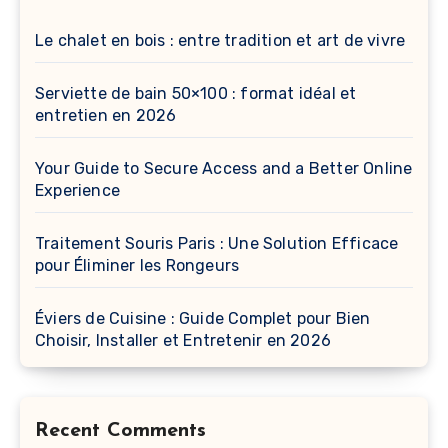
Le chalet en bois : entre tradition et art de vivre
Serviette de bain 50×100 : format idéal et
entretien en 2026
Your Guide to Secure Access and a Better Online
Experience
Traitement Souris Paris : Une Solution Efficace
pour Éliminer les Rongeurs
Éviers de Cuisine : Guide Complet pour Bien
Choisir, Installer et Entretenir en 2026
Recent Comments