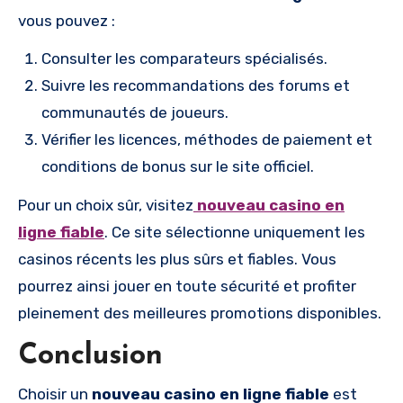
vous pouvez :
Consulter les comparateurs spécialisés.
Suivre les recommandations des forums et
communautés de joueurs.
Vérifier les licences, méthodes de paiement et
conditions de bonus sur le site officiel.
Pour un choix sûr, visitez
nouveau casino en
ligne fiable
. Ce site sélectionne uniquement les
casinos récents les plus sûrs et fiables. Vous
pourrez ainsi jouer en toute sécurité et profiter
pleinement des meilleures promotions disponibles.
Conclusion
Choisir un
nouveau casino en ligne fiable
est