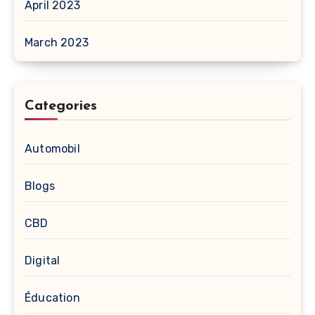
April 2023
March 2023
Categories
Automobil
Blogs
CBD
Digital
Éducation