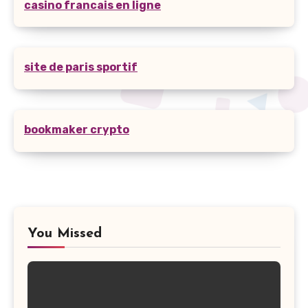
casino francais en ligne
site de paris sportif
bookmaker crypto
You Missed