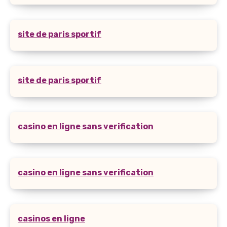
site de paris sportif
site de paris sportif
casino en ligne sans verification
casino en ligne sans verification
casinos en ligne