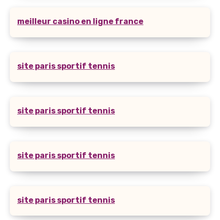
meilleur casino en ligne france
site paris sportif tennis
site paris sportif tennis
site paris sportif tennis
site paris sportif tennis