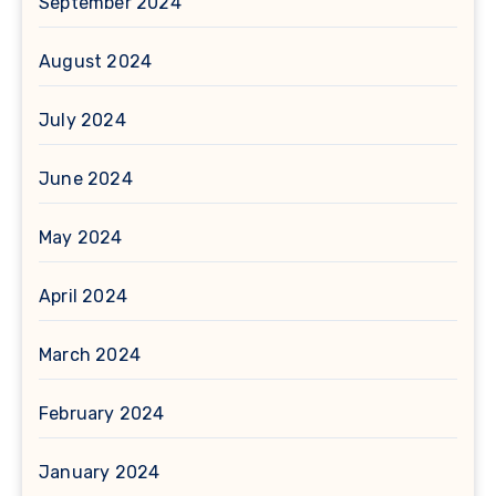
September 2024
August 2024
July 2024
June 2024
May 2024
April 2024
March 2024
February 2024
January 2024