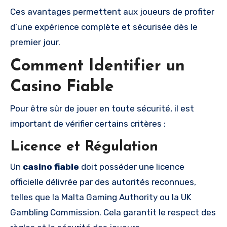
Ces avantages permettent aux joueurs de profiter
d’une expérience complète et sécurisée dès le
premier jour.
Comment Identifier un
Casino Fiable
Pour être sûr de jouer en toute sécurité, il est
important de vérifier certains critères :
Licence et Régulation
Un
casino fiable
doit posséder une licence
officielle délivrée par des autorités reconnues,
telles que la Malta Gaming Authority ou la UK
Gambling Commission. Cela garantit le respect des