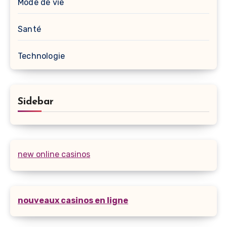
Mode de vie
Santé
Technologie
Sidebar
new online casinos
nouveaux casinos en ligne