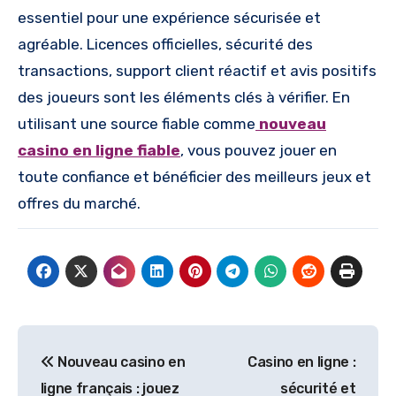
essentiel pour une expérience sécurisée et
agréable. Licences officielles, sécurité des
transactions, support client réactif et avis positifs
des joueurs sont les éléments clés à vérifier. En
utilisant une source fiable comme
nouveau
casino en ligne fiable
, vous pouvez jouer en
toute confiance et bénéficier des meilleurs jeux et
offres du marché.
Post
Nouveau casino en
Casino en ligne :
navigation
ligne français : jouez
sécurité et