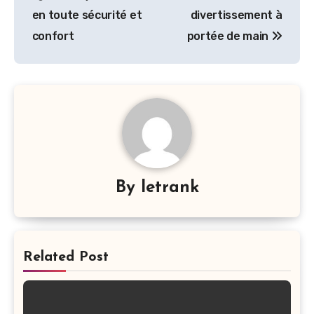
en toute sécurité et
divertissement à
confort
portée de main
By
letrank
Related Post