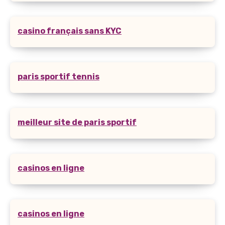
casino français sans KYC
paris sportif tennis
meilleur site de paris sportif
casinos en ligne
casinos en ligne