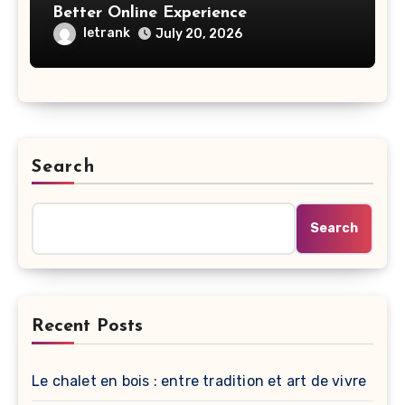
Better Online Experience
letrank
July 20, 2026
Search
Search
Recent Posts
Le chalet en bois : entre tradition et art de vivre