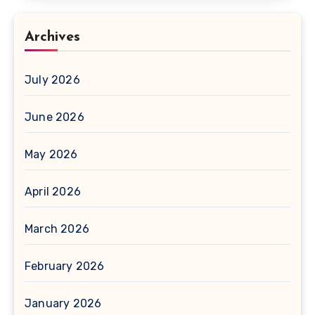
Archives
July 2026
June 2026
May 2026
April 2026
March 2026
February 2026
January 2026