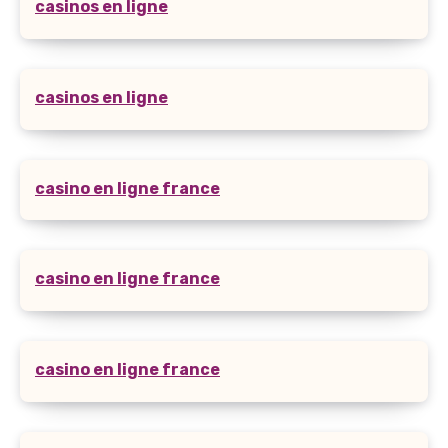
casinos en ligne
casinos en ligne
casino en ligne france
casino en ligne france
casino en ligne france