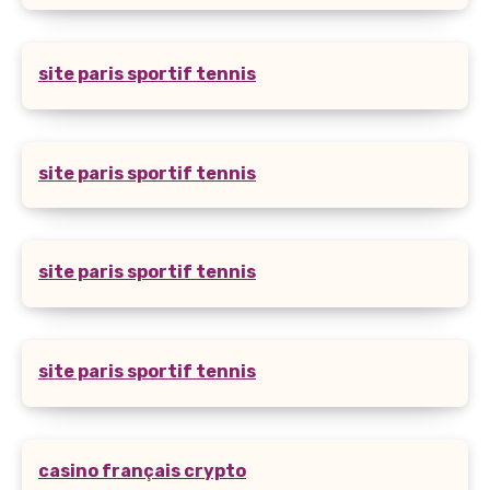
site paris sportif tennis
site paris sportif tennis
site paris sportif tennis
site paris sportif tennis
casino français crypto