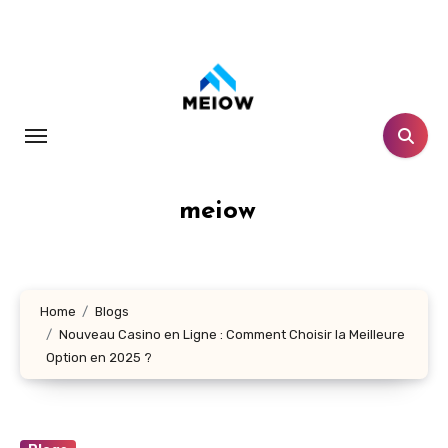
Skip
to
content
meiow
Home
Blogs
Nouveau Casino en Ligne : Comment Choisir la Meilleure
Option en 2025 ?