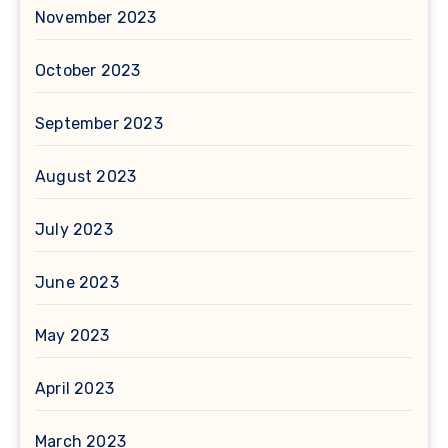
November 2023
October 2023
September 2023
August 2023
July 2023
June 2023
May 2023
April 2023
March 2023