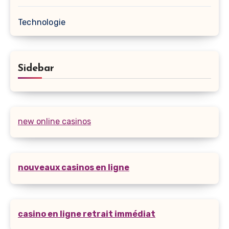
Technologie
Sidebar
new online casinos
nouveaux casinos en ligne
casino en ligne retrait immédiat