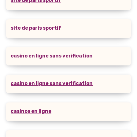
site de paris sportif
site de paris sportif
casino en ligne sans verification
casino en ligne sans verification
casinos en ligne