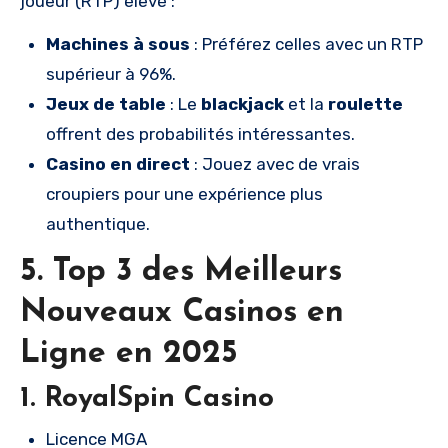
joueur (RTP) élevé :
Machines à sous
: Préférez celles avec un RTP
supérieur à 96%.
Jeux de table
: Le
blackjack
et la
roulette
offrent des probabilités intéressantes.
Casino en direct
: Jouez avec de vrais
croupiers pour une expérience plus
authentique.
5. Top 3 des Meilleurs
Nouveaux Casinos en
Ligne en 2025
1. RoyalSpin Casino
Licence MGA