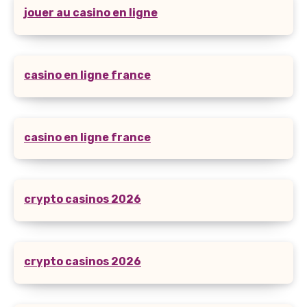
jouer au casino en ligne
casino en ligne france
casino en ligne france
crypto casinos 2026
crypto casinos 2026