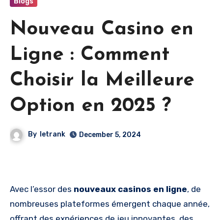
Blogs
Nouveau Casino en
Ligne : Comment
Choisir la Meilleure
Option en 2025 ?
By
letrank
December 5, 2024
Avec l’essor des
nouveaux casinos en ligne
, de
nombreuses plateformes émergent chaque année,
offrant des expériences de jeu innovantes, des