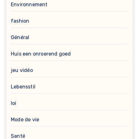
Environnement
fashion
Général
Huis een onroerend goed
jeu vidéo
Lebensstil
loi
Mode de vie
Santé