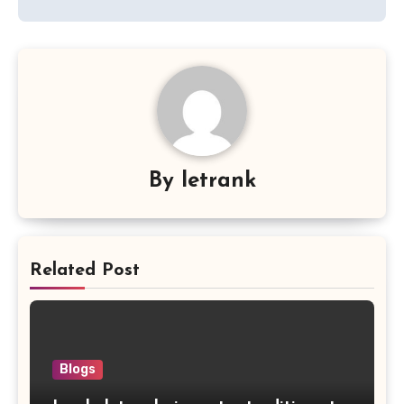
By
letrank
Related Post
Blogs