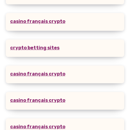
casino français crypto
crypto betting sites
casino français crypto
casino français crypto
casino français crypto