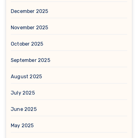
December 2025
November 2025
October 2025
September 2025
August 2025
July 2025
June 2025
May 2025