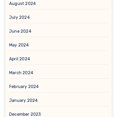
August 2024
July 2024
June 2024
May 2024
April 2024
March 2024
February 2024
January 2024
December 2023