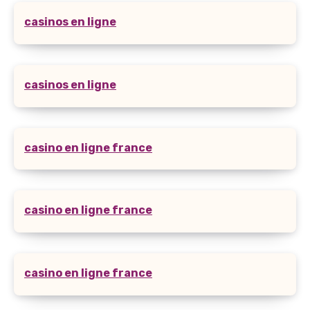
casinos en ligne
casinos en ligne
casino en ligne france
casino en ligne france
casino en ligne france