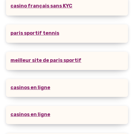
casino français sans KYC
paris sportif tennis
meilleur site de paris sportif
casinos en ligne
casinos en ligne