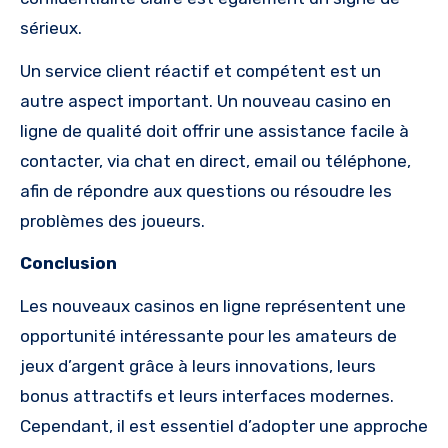
sérieux.
Un service client réactif et compétent est un
autre aspect important. Un nouveau casino en
ligne de qualité doit offrir une assistance facile à
contacter, via chat en direct, email ou téléphone,
afin de répondre aux questions ou résoudre les
problèmes des joueurs.
Conclusion
Les nouveaux casinos en ligne représentent une
opportunité intéressante pour les amateurs de
jeux d’argent grâce à leurs innovations, leurs
bonus attractifs et leurs interfaces modernes.
Cependant, il est essentiel d’adopter une approche