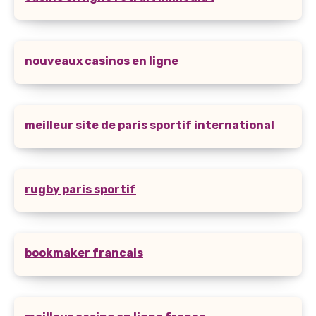
nouveaux casinos en ligne
meilleur site de paris sportif international
rugby paris sportif
bookmaker francais