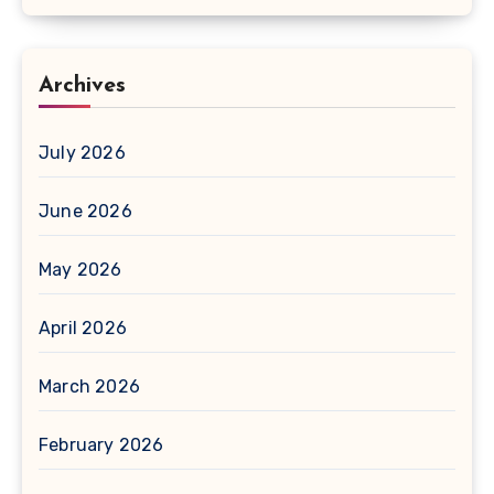
Archives
July 2026
June 2026
May 2026
April 2026
March 2026
February 2026