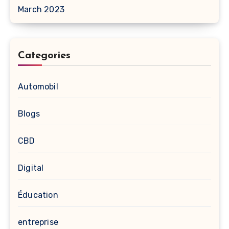
March 2023
Categories
Automobil
Blogs
CBD
Digital
Éducation
entreprise