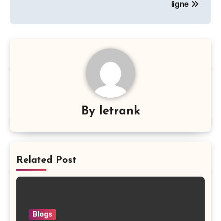
ligne
By
letrank
Related Post
Blogs