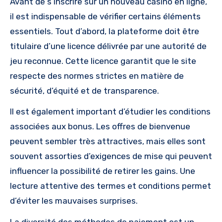
Avant de s’inscrire sur un nouveau casino en ligne,
il est indispensable de vérifier certains éléments
essentiels. Tout d’abord, la plateforme doit être
titulaire d’une licence délivrée par une autorité de
jeu reconnue. Cette licence garantit que le site
respecte des normes strictes en matière de
sécurité, d’équité et de transparence.
Il est également important d’étudier les conditions
associées aux bonus. Les offres de bienvenue
peuvent sembler très attractives, mais elles sont
souvent assorties d’exigences de mise qui peuvent
influencer la possibilité de retirer les gains. Une
lecture attentive des termes et conditions permet
d’éviter les mauvaises surprises.