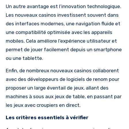
Un autre avantage est l’innovation technologique.
Les nouveaux casinos investissent souvent dans
des interfaces modernes, une navigation fluide et
une compatibilité optimisée avec les appareils
mobiles. Cela améliore l’expérience utilisateur et
permet de jouer facilement depuis un smartphone
ou une tablette.
Enfin, de nombreux nouveaux casinos collaborent
avec des développeurs de logiciels de renom pour
proposer un large éventail de jeux, allant des
machines à sous aux jeux de table, en passant par
les jeux avec croupiers en direct.
Les critères essentiels à vérifier