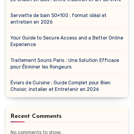
Serviette de bain 50×100 : format idéal et
entretien en 2026
Your Guide to Secure Access and a Better Online
Experience
Traitement Souris Paris : Une Solution Efficace
pour Éliminer les Rongeurs
Éviers de Cuisine : Guide Complet pour Bien
Choisir, Installer et Entretenir en 2026
Recent Comments
No comments to show.