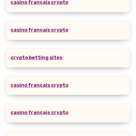
casino français crypto
casino français crypto
crypto betting sites
casino français crypto
casino français crypto