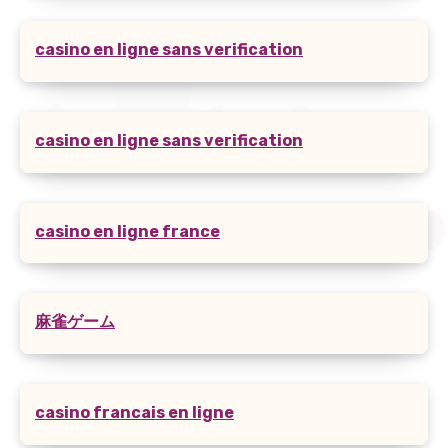
casino en ligne sans verification
casino en ligne sans verification
casino en ligne france
麻雀ゲーム
casino francais en ligne