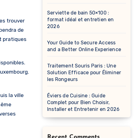
Serviette de bain 50×100 :
format idéal et entretien en
es trouver
2026
épendra de
t pratiques
Your Guide to Secure Access
and a Better Online Experience
isponibles.
Traitement Souris Paris : Une
 Luxembourg.
Solution Efficace pour Éliminer
les Rongeurs
s la ville
Éviers de Cuisine : Guide
Complet pour Bien Choisir,
 même
Installer et Entretenir en 2026
iverses
Recent Comments