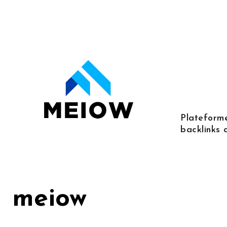
Skip
to
content
Plateforme
backlinks 
meiow