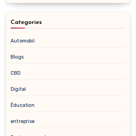
Categories
Automobil
Blogs
CBD
Digital
Éducation
entreprise