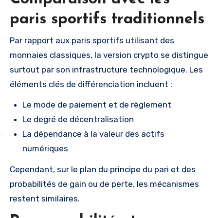
paris sportifs traditionnels
Par rapport aux paris sportifs utilisant des
monnaies classiques, la version crypto se distingue
surtout par son infrastructure technologique. Les
éléments clés de différenciation incluent :
Le mode de paiement et de règlement
Le degré de décentralisation
La dépendance à la valeur des actifs
numériques
Cependant, sur le plan du principe du pari et des
probabilités de gain ou de perte, les mécanismes
restent similaires.