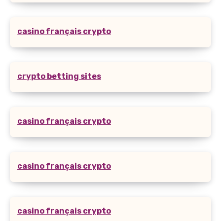
casino français crypto
crypto betting sites
casino français crypto
casino français crypto
casino français crypto