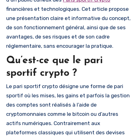
financières et technologiques. Cet article propose
une présentation claire et informative du concept,
de son fonctionnement général, ainsi que de ses
avantages, de ses risques et de son cadre
réglementaire, sans encourager la pratique.
Qu’est-ce que le pari
sportif crypto ?
Le pari sportif crypto désigne une forme de pari
sportif où les mises, les gains et parfois la gestion
des comptes sont réalisés à l’aide de
cryptomonnaies comme le bitcoin ou d’autres
actifs numériques. Contrairement aux
plateformes classiques qui utilisent des devises