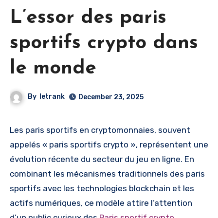
L’essor des paris
sportifs crypto dans
le monde
By
letrank
December 23, 2025
Les paris sportifs en cryptomonnaies, souvent
appelés « paris sportifs crypto », représentent une
évolution récente du secteur du jeu en ligne. En
combinant les mécanismes traditionnels des paris
sportifs avec les technologies blockchain et les
actifs numériques, ce modèle attire l’attention
d’un public curieux des
Paris sportif crypto