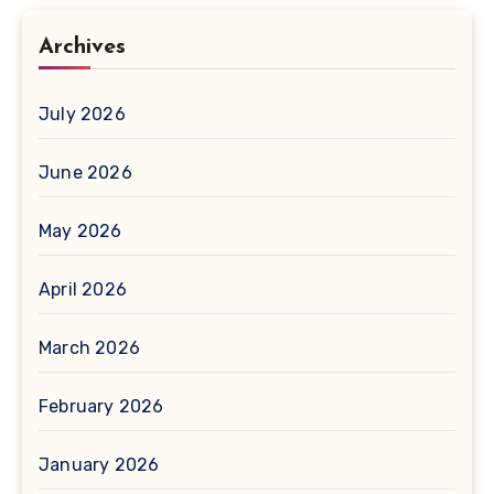
Archives
July 2026
June 2026
May 2026
April 2026
March 2026
February 2026
January 2026