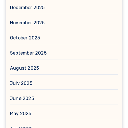
December 2025
November 2025
October 2025
September 2025
August 2025
July 2025
June 2025
May 2025