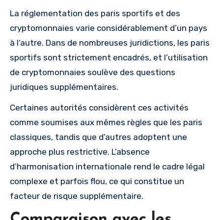
La réglementation des paris sportifs et des
cryptomonnaies varie considérablement d’un pays
à l’autre. Dans de nombreuses juridictions, les paris
sportifs sont strictement encadrés, et l’utilisation
de cryptomonnaies soulève des questions
juridiques supplémentaires.
Certaines autorités considèrent ces activités
comme soumises aux mêmes règles que les paris
classiques, tandis que d’autres adoptent une
approche plus restrictive. L’absence
d’harmonisation internationale rend le cadre légal
complexe et parfois flou, ce qui constitue un
facteur de risque supplémentaire.
Comparaison avec les