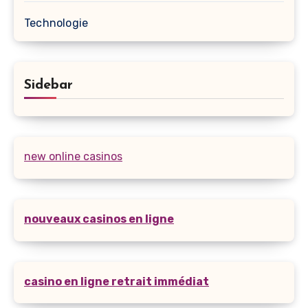
Technologie
Sidebar
new online casinos
nouveaux casinos en ligne
casino en ligne retrait immédiat