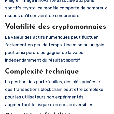
Malgré l’image innovante associée aux paris
sportifs crypto, ce modèle comporte de nombreux
risques qu’il convient de comprendre.
Volatilité des cryptomonnaies
La valeur des actifs numériques peut fluctuer
fortement en peu de temps. Une mise ou un gain
peut ainsi perdre ou gagner de la valeur
indépendamment du résultat sportif.
Complexité technique
La gestion des portefeuilles, des clés privées et
des transactions blockchain peut être complexe
pour les utilisateurs non expérimentés,
augmentant le risque d’erreurs irréversibles.