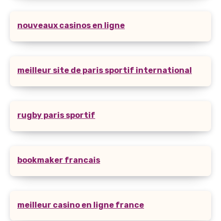
nouveaux casinos en ligne
meilleur site de paris sportif international
rugby paris sportif
bookmaker francais
meilleur casino en ligne france