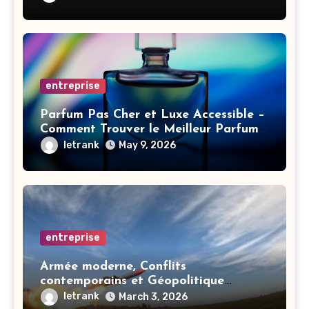
entreprise
Parfum Pas Cher et Luxe Accessible –
Comment Trouver le Meilleur Parfum
Femme ou Homme
letrank
May 9, 2026
entreprise
Armée moderne, Conflits
contemporains et Géopolitique
mondiale
letrank
March 3, 2026