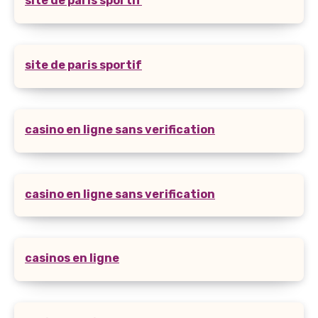
site de paris sportif
site de paris sportif
casino en ligne sans verification
casino en ligne sans verification
casinos en ligne