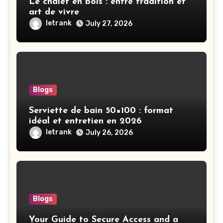
Le chalet en bois : entre tradition et
art de vivre
letrank
July 27, 2026
Blogs
Serviette de bain 50×100 : format
idéal et entretien en 2026
letrank
July 26, 2026
Blogs
Your Guide to Secure Access and a