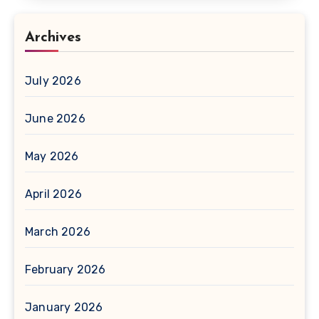
Archives
July 2026
June 2026
May 2026
April 2026
March 2026
February 2026
January 2026