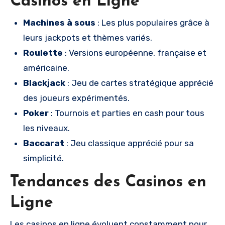
Casinos en Ligne
Machines à sous
: Les plus populaires grâce à
leurs jackpots et thèmes variés.
Roulette
: Versions européenne, française et
américaine.
Blackjack
: Jeu de cartes stratégique apprécié
des joueurs expérimentés.
Poker
: Tournois et parties en cash pour tous
les niveaux.
Baccarat
: Jeu classique apprécié pour sa
simplicité.
Tendances des Casinos en
Ligne
Les casinos en ligne évoluent constamment pour