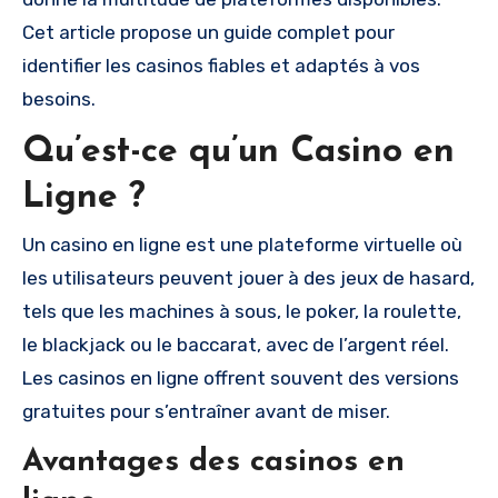
Cet article propose un guide complet pour
identifier les casinos fiables et adaptés à vos
besoins.
Qu’est-ce qu’un Casino en
Ligne ?
Un casino en ligne est une plateforme virtuelle où
les utilisateurs peuvent jouer à des jeux de hasard,
tels que les machines à sous, le poker, la roulette,
le blackjack ou le baccarat, avec de l’argent réel.
Les casinos en ligne offrent souvent des versions
gratuites pour s’entraîner avant de miser.
Avantages des casinos en