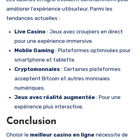
améliorer l’expérience utilisateur. Parmi les
tendances actuelles :
Live Casino
: Jeux avec croupiers en direct
pour une expérience immersive.
Mobile Gaming
: Plateformes optimisées pour
smartphone et tablette.
Cryptomonnaies
: Certaines plateformes
acceptent Bitcoin et autres monnaies
numériques.
Jeux avec réalité augmentée
: Pour une
expérience plus interactive.
Conclusion
Choisir le
meilleur casino en ligne
nécessite de