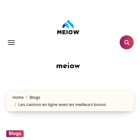
Skip
to
content
meiow
Home
Blogs
Les casinos en ligne avec les meilleurs bonus
Blogs