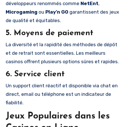
développeurs renommés comme
NetEnt
,
Microgaming
ou
Play’n GO
garantissent des jeux
de qualité et équitables.
5. Moyens de paiement
La diversité et la rapidité des méthodes de dépôt
et de retrait sont essentielles. Les meilleurs
casinos offrent plusieurs options sûres et rapides.
6. Service client
Un support client réactif et disponible via chat en
direct, email ou téléphone est un indicateur de
fiabilité.
Jeux Populaires dans les