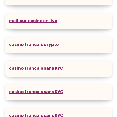
meilleur casino en live
casino français crypto
casino français sans KYC
casino français sans KYC
casino français sans KYC