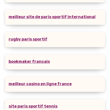
meilleur site de paris sportif international
rugby paris sportif
bookmaker francais
meilleur casino en ligne france
site paris sportif tennis