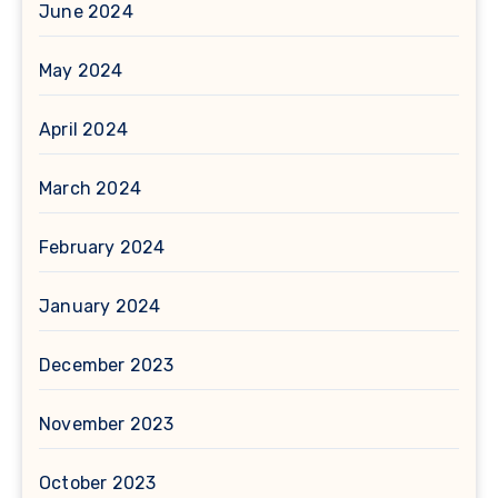
June 2024
May 2024
April 2024
March 2024
February 2024
January 2024
December 2023
November 2023
October 2023