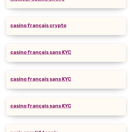
casino français crypto
casino français sans KYC
casino français sans KYC
casino français sans KYC