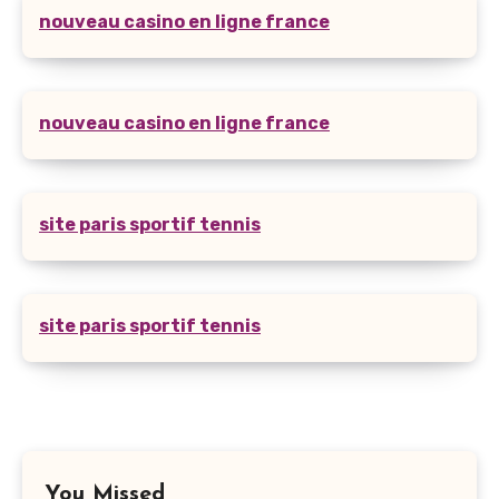
nouveau casino en ligne france
nouveau casino en ligne france
site paris sportif tennis
site paris sportif tennis
You Missed