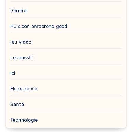
Général
Huis een onroerend goed
jeu vidéo
Lebensstil
loi
Mode de vie
Santé
Technologie