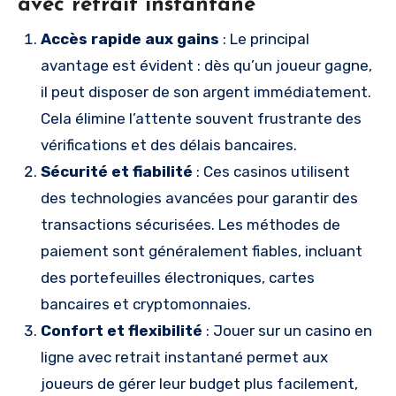
avec retrait instantané
Accès rapide aux gains
: Le principal
avantage est évident : dès qu’un joueur gagne,
il peut disposer de son argent immédiatement.
Cela élimine l’attente souvent frustrante des
vérifications et des délais bancaires.
Sécurité et fiabilité
: Ces casinos utilisent
des technologies avancées pour garantir des
transactions sécurisées. Les méthodes de
paiement sont généralement fiables, incluant
des portefeuilles électroniques, cartes
bancaires et cryptomonnaies.
Confort et flexibilité
: Jouer sur un casino en
ligne avec retrait instantané permet aux
joueurs de gérer leur budget plus facilement,