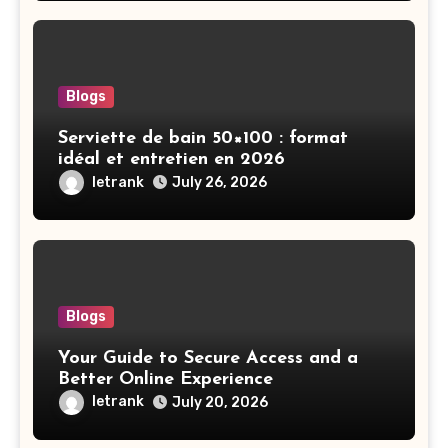
Blogs
Serviette de bain 50×100 : format
idéal et entretien en 2026
letrank
July 26, 2026
Blogs
Your Guide to Secure Access and a
Better Online Experience
letrank
July 20, 2026