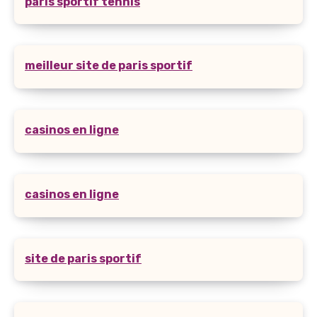
paris sportif tennis
meilleur site de paris sportif
casinos en ligne
casinos en ligne
site de paris sportif