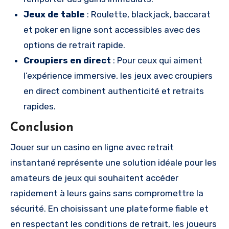
Jeux de table
: Roulette, blackjack, baccarat
et poker en ligne sont accessibles avec des
options de retrait rapide.
Croupiers en direct
: Pour ceux qui aiment
l’expérience immersive, les jeux avec croupiers
en direct combinent authenticité et retraits
rapides.
Conclusion
Jouer sur un casino en ligne avec retrait
instantané représente une solution idéale pour les
amateurs de jeux qui souhaitent accéder
rapidement à leurs gains sans compromettre la
sécurité. En choisissant une plateforme fiable et
en respectant les conditions de retrait, les joueurs