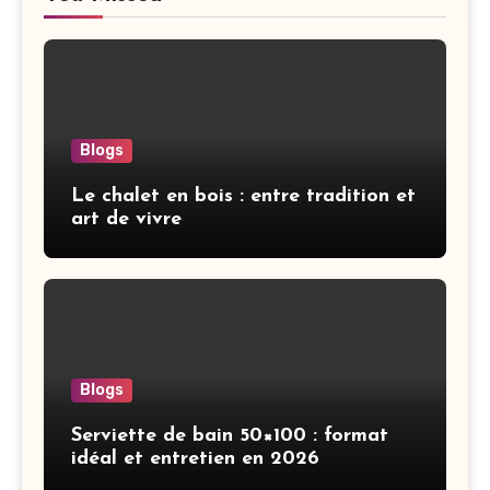
Blogs
Le chalet en bois : entre tradition et
art de vivre
Blogs
Serviette de bain 50×100 : format
idéal et entretien en 2026