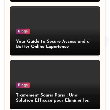
Blogs
Your Guide to Secure Access and a
Better Online Experience
Blogs
Traitement Souris Paris : Une
Solution Efficace pour Éliminer les
Rongeurs