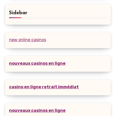
Sidebar
new online casinos
nouveaux casinos en ligne
casino en ligne retrait immédiat
nouveaux casinos en ligne