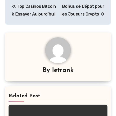
Post
Top Casinos Bitcoin
Bonus de Dépôt pour
navigation
à Essayer Aujourd’hui
les Joueurs Crypto
By
letrank
Related Post