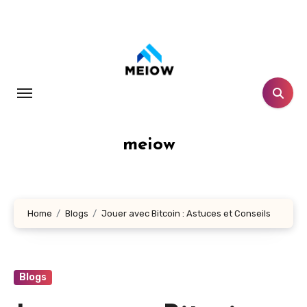
Skip
to
content
meiow
Home
Blogs
Jouer avec Bitcoin : Astuces et Conseils
Blogs