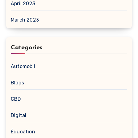
April 2023
March 2023
Categories
Automobil
Blogs
CBD
Digital
Éducation