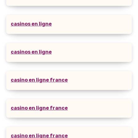
casinos en ligne
casinos en ligne
casino en ligne france
casino en ligne france
casino en ligne france