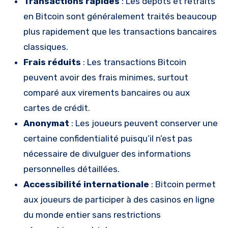
Transactions rapides
: Les dépôts et retraits
en Bitcoin sont généralement traités beaucoup
plus rapidement que les transactions bancaires
classiques.
Frais réduits
: Les transactions Bitcoin
peuvent avoir des frais minimes, surtout
comparé aux virements bancaires ou aux
cartes de crédit.
Anonymat
: Les joueurs peuvent conserver une
certaine confidentialité puisqu’il n’est pas
nécessaire de divulguer des informations
personnelles détaillées.
Accessibilité internationale
: Bitcoin permet
aux joueurs de participer à des casinos en ligne
du monde entier sans restrictions