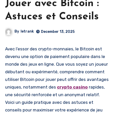
Jouer avec Bitcoin :
Astuces et Conseils
By
letrank
December 13, 2025
Avec l’essor des crypto-monnaies, le Bitcoin est
devenu une option de paiement populaire dans le
monde des jeux en ligne. Que vous soyez un joueur
débutant ou expérimenté, comprendre comment
utiliser Bitcoin pour jouer peut offrir des avantages
uniques, notamment des
crypto casino
rapides,
une sécurité renforcée et un anonymat relatif.
Voici un guide pratique avec des astuces et
conseils pour maximiser votre expérience de jeu