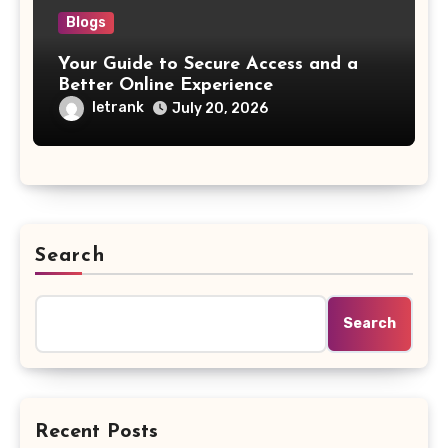
Blogs
Your Guide to Secure Access and a
Better Online Experience
letrank
July 20, 2026
Search
Search
Recent Posts