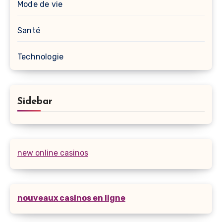
Mode de vie
Santé
Technologie
Sidebar
new online casinos
nouveaux casinos en ligne