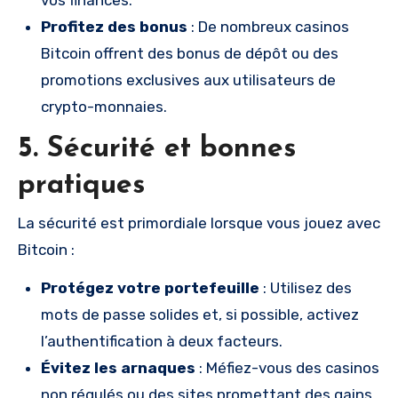
vos finances.
Profitez des bonus
: De nombreux casinos
Bitcoin offrent des bonus de dépôt ou des
promotions exclusives aux utilisateurs de
crypto-monnaies.
5. Sécurité et bonnes
pratiques
La sécurité est primordiale lorsque vous jouez avec
Bitcoin :
Protégez votre portefeuille
: Utilisez des
mots de passe solides et, si possible, activez
l’authentification à deux facteurs.
Évitez les arnaques
: Méfiez-vous des casinos
non régulés ou des sites promettant des gains