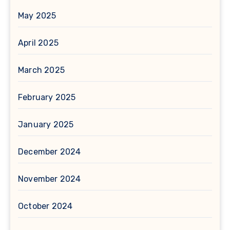
May 2025
April 2025
March 2025
February 2025
January 2025
December 2024
November 2024
October 2024