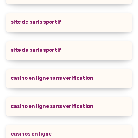
site de paris sportif
site de paris sportif
casino en ligne sans verification
casino en ligne sans verification
casinos en ligne