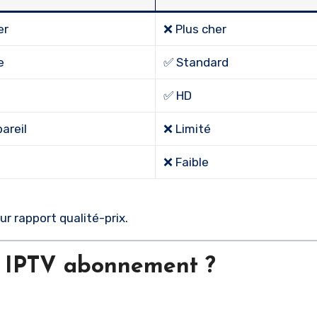
er
❌ Plus cher
e
✅ Standard
✅ HD
areil
❌ Limité
❌ Faible
ur rapport qualité-prix.
r IPTV abonnement ?