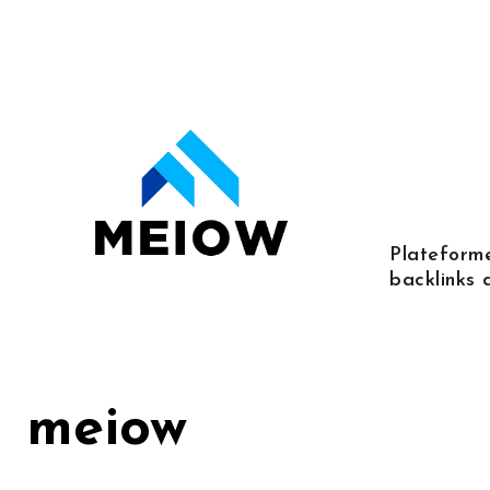
Skip
to
content
Plateforme
backlinks 
meiow