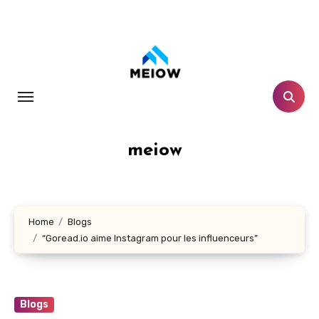
Skip
to
content
meiow
Home
Blogs
“Goread.io aime Instagram pour les influenceurs”
Blogs