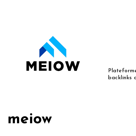
Skip
to
content
Plateforme
backlinks 
meiow