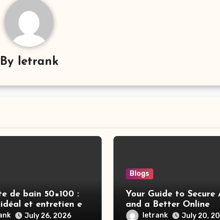
By
letrank
Blogs
te de bain 50×100 :
Your Guide to Secure 
idéal et entretien en
and a Better Online
Experience
rank
letrank
July 26, 2026
July 20, 2