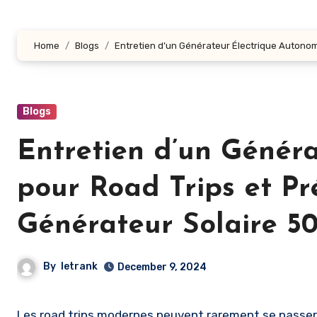
Home
Blogs
Entretien d’un Générateur Électrique Autonom
Blogs
Entretien d’un Génér
pour Road Trips et Pr
Générateur Solaire 5
By
letrank
December 9, 2024
Les road trips modernes peuvent rarement se passer d’une source d’énergie fiable, surtout lorsqu’ils incluent des