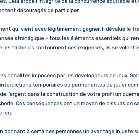
es. Cela érode l’intégrité de la concurrence équitable et
ntent découragés de participer.
ent qui vient avec légitimement gagner. Il dévalue le tra
sée stratégique – tous les éléments essentiels qui ren
que les tricheurs contournent ces exigences, ils se volen
ves pénalités imposées par les développeurs de jeux. Selo
des interdictions temporaires ou permanentes de jouer c
de l’argent dans la construction de votre profil uniqueme
icherie. Ces conséquences ont un moyen de dissuasion co
 jeu.
y en donnant à certaines personnes un avantage injuste s