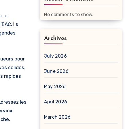
No comments to show.
r le
EAC, ils
égendes
Archives
July 2026
oueurs pour
ves solides,
June 2026
s rapides
May 2026
Adressez les
April 2026
uveaux
March 2026
iche.