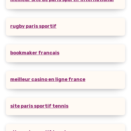
rugby paris sportif
bookmaker francais
meilleur casino en ligne france
site paris sportif tennis