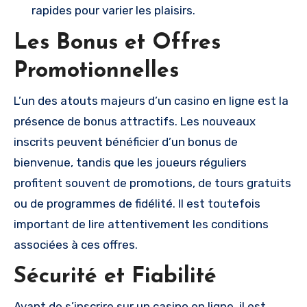
rapides pour varier les plaisirs.
Les Bonus et Offres
Promotionnelles
L’un des atouts majeurs d’un casino en ligne est la
présence de bonus attractifs. Les nouveaux
inscrits peuvent bénéficier d’un bonus de
bienvenue, tandis que les joueurs réguliers
profitent souvent de promotions, de tours gratuits
ou de programmes de fidélité. Il est toutefois
important de lire attentivement les conditions
associées à ces offres.
Sécurité et Fiabilité
Avant de s’inscrire sur un casino en ligne, il est