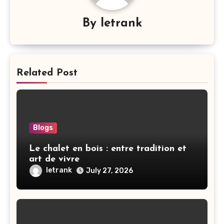
By
letrank
Related Post
Blogs
Le chalet en bois : entre tradition et
art de vivre
letrank
July 27, 2026