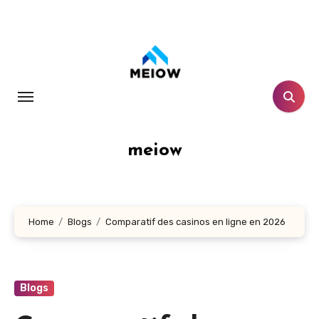
Skip
to
content
meiow
Home
Blogs
Comparatif des casinos en ligne en 2026
Blogs