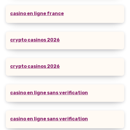
casino en ligne france
crypto casinos 2026
crypto casinos 2026
casino en ligne sans verification
casino en ligne sans verification