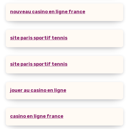
nouveau casino en ligne france
site paris sportif tennis
site paris sportif tennis
jouer au casino en ligne
casino en ligne france