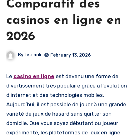
Comparatif des
casinos en ligne en
2026
By
letrank
February 13, 2026
Le
casino en ligne
est devenu une forme de
divertissement très populaire grâce à l’évolution
d’internet et des technologies mobiles.
Aujourd’hui, il est possible de jouer à une grande
variété de jeux de hasard sans quitter son
domicile. Que vous soyez débutant ou joueur
expérimenté, les plateformes de jeux en ligne