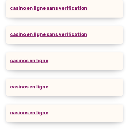
casino en ligne sans verification
casino en ligne sans verification
casinos en ligne
casinos en ligne
casinos en ligne