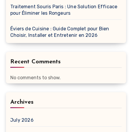
Traitement Souris Paris : Une Solution Efficace
pour Éliminer les Rongeurs
Éviers de Cuisine : Guide Complet pour Bien
Choisir, Installer et Entretenir en 2026
Recent Comments
No comments to show.
Archives
July 2026