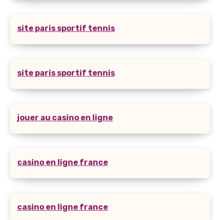
site paris sportif tennis
site paris sportif tennis
jouer au casino en ligne
casino en ligne france
casino en ligne france