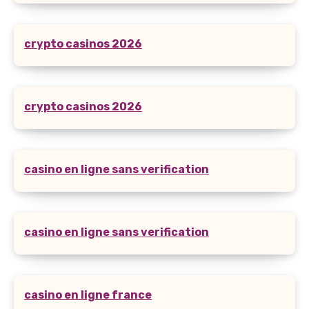
crypto casinos 2026
crypto casinos 2026
casino en ligne sans verification
casino en ligne sans verification
casino en ligne france