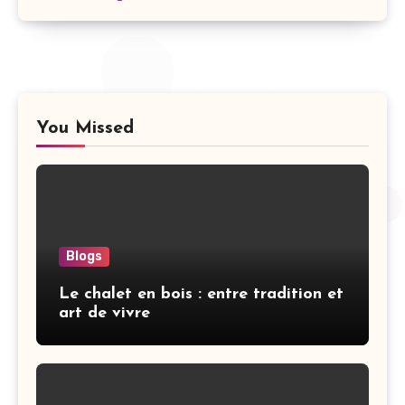
You Missed
Blogs
Le chalet en bois : entre tradition et
art de vivre