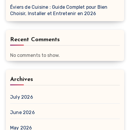
Éviers de Cuisine : Guide Complet pour Bien
Choisir, Installer et Entretenir en 2026
Recent Comments
No comments to show.
Archives
July 2026
June 2026
May 2026