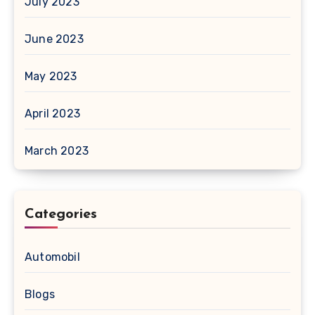
July 2023
June 2023
May 2023
April 2023
March 2023
Categories
Automobil
Blogs