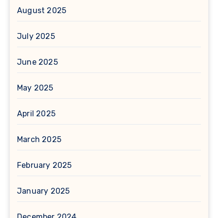
August 2025
July 2025
June 2025
May 2025
April 2025
March 2025
February 2025
January 2025
December 2024