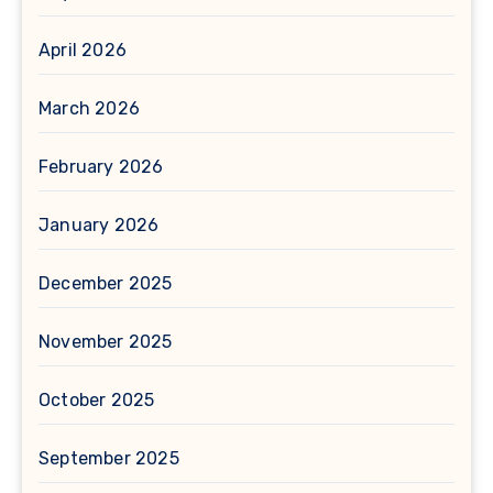
April 2026
March 2026
February 2026
January 2026
December 2025
November 2025
October 2025
September 2025