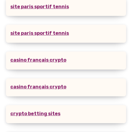
site paris sportif tennis
site paris sportif tennis
casino français crypto
casino français crypto
crypto betting sites