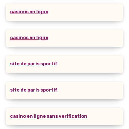
casinos en ligne
casinos en ligne
site de paris sportif
site de paris sportif
casino en ligne sans verification