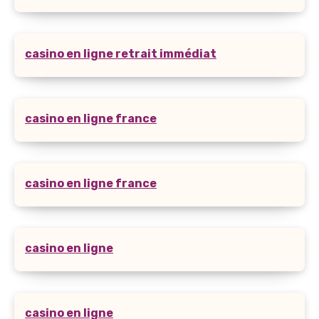
casino en ligne retrait immédiat
casino en ligne france
casino en ligne france
casino en ligne
casino en ligne