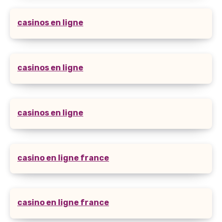
casinos en ligne
casinos en ligne
casinos en ligne
casino en ligne france
casino en ligne france