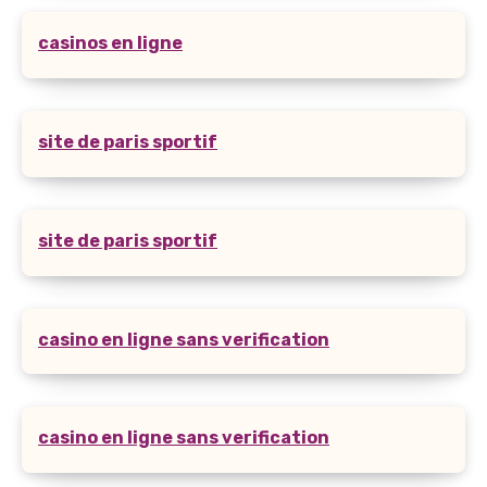
casinos en ligne
site de paris sportif
site de paris sportif
casino en ligne sans verification
casino en ligne sans verification