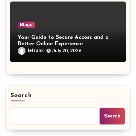
Blogs
Your Guide to Secure Access and a
Better Online Experience
letrank
July 20, 2026
Search
Search