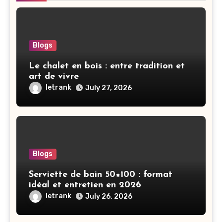
Blogs
Le chalet en bois : entre tradition et
art de vivre
letrank
July 27, 2026
Blogs
Serviette de bain 50×100 : format
idéal et entretien en 2026
letrank
July 26, 2026