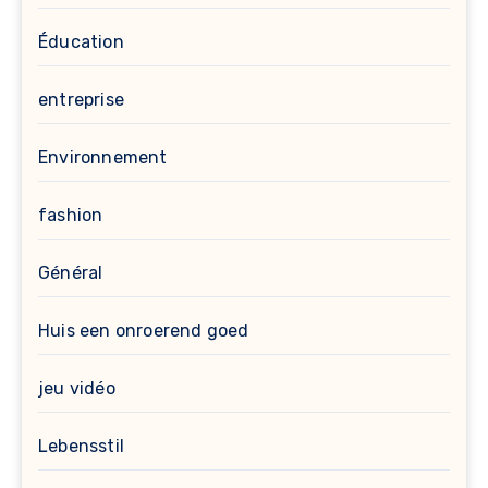
Éducation
entreprise
Environnement
fashion
Général
Huis een onroerend goed
jeu vidéo
Lebensstil