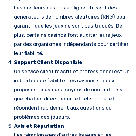
Les meilleurs casinos en ligne utilisent des
générateurs de nombres aléatoires (RNG) pour
garantir que les jeux ne sont pas truqués. De
plus, certains casinos font auditer leurs jeux
par des organismes indépendants pour certifier
leur fiabilité.
Support Client Disponible
Un service client réactif et professionnel est un
indicateur de fiabilité. Les casinos sérieux
proposent plusieurs moyens de contact, tels
que chat en direct, email et téléphone, et
répondent rapidement aux questions ou
problèmes des joueurs.
Avis et Réputation
Les témoignages d’autres joueurs et les