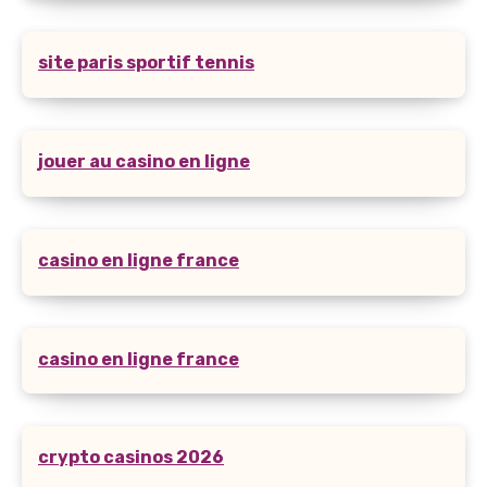
site paris sportif tennis
jouer au casino en ligne
casino en ligne france
casino en ligne france
crypto casinos 2026