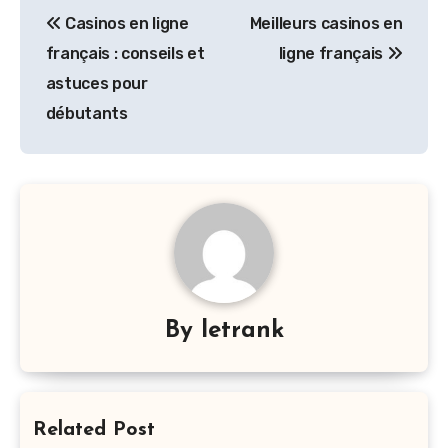
Post
Casinos en ligne
Meilleurs casinos en
navigation
français : conseils et
ligne français
astuces pour
débutants
By
letrank
Related Post