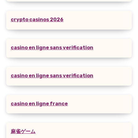
crypto casinos 2026
casino en ligne sans verification
casino en ligne sans verification
casino en ligne france
麻雀ゲーム