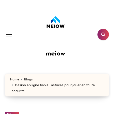
Skip
to
content
meiow
Home
Blogs
Casino en ligne fiable : astuces pour jouer en toute
sécurité