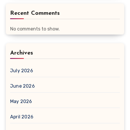
Recent Comments
No comments to show.
Archives
July 2026
June 2026
May 2026
April 2026