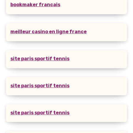
bookmaker francais
meilleur casino en ligne france
site paris sportif tennis
site paris sportif tennis
site paris sportif tennis