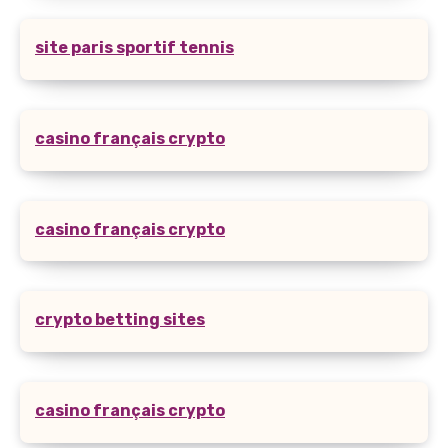
site paris sportif tennis
casino français crypto
casino français crypto
crypto betting sites
casino français crypto