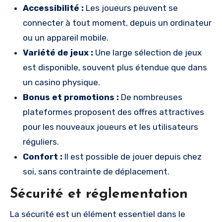
Accessibilité :
Les joueurs peuvent se
connecter à tout moment, depuis un ordinateur
ou un appareil mobile.
Variété de jeux :
Une large sélection de jeux
est disponible, souvent plus étendue que dans
un casino physique.
Bonus et promotions :
De nombreuses
plateformes proposent des offres attractives
pour les nouveaux joueurs et les utilisateurs
réguliers.
Confort :
Il est possible de jouer depuis chez
soi, sans contrainte de déplacement.
Sécurité et réglementation
La sécurité est un élément essentiel dans le