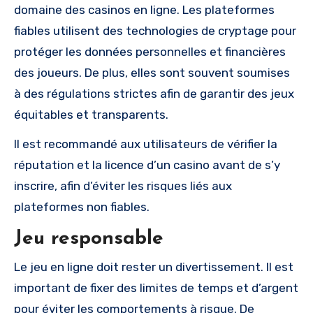
domaine des casinos en ligne. Les plateformes
fiables utilisent des technologies de cryptage pour
protéger les données personnelles et financières
des joueurs. De plus, elles sont souvent soumises
à des régulations strictes afin de garantir des jeux
équitables et transparents.
Il est recommandé aux utilisateurs de vérifier la
réputation et la licence d’un casino avant de s’y
inscrire, afin d’éviter les risques liés aux
plateformes non fiables.
Jeu responsable
Le jeu en ligne doit rester un divertissement. Il est
important de fixer des limites de temps et d’argent
pour éviter les comportements à risque. De