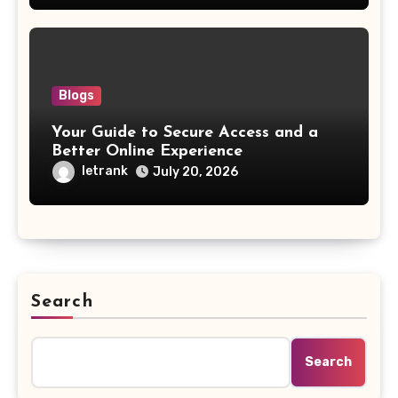
Blogs
Your Guide to Secure Access and a
Better Online Experience
letrank
July 20, 2026
Search
Search