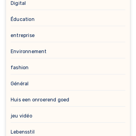
Digital
Éducation
entreprise
Environnement
fashion
Général
Huis een onroerend goed
jeu vidéo
Lebensstil