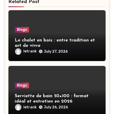
Related Post
Blogs
Le chalet en bois : entre tradition et
art de vivre
letrank
July 27, 2026
Blogs
Serviette de bain 50×100 : format
idéal et entretien en 2026
letrank
July 26, 2026