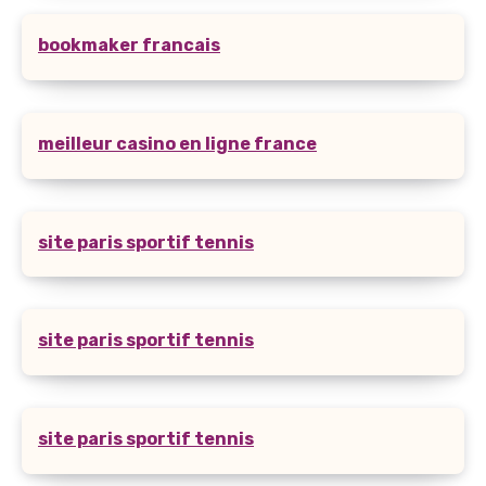
bookmaker francais
meilleur casino en ligne france
site paris sportif tennis
site paris sportif tennis
site paris sportif tennis