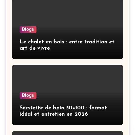
Blogs
Le chalet en bois : entre tradition et
art de vivre
Blogs
Serviette de bain 50×100 : format
idéal et entretien en 2026