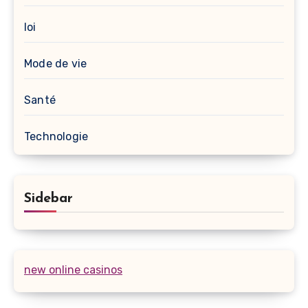
loi
Mode de vie
Santé
Technologie
Sidebar
new online casinos