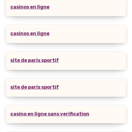
casinos en ligne
casinos en ligne
site de paris sportif
site de paris sportif
casino en ligne sans verification