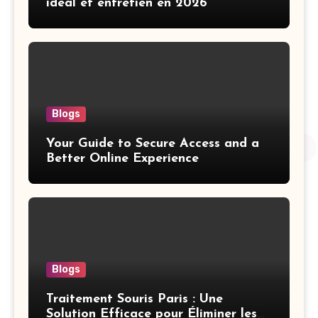
idéal et entretien en 2026
Blogs
Your Guide to Secure Access and a
Better Online Experience
Blogs
Traitement Souris Paris : Une
Solution Efficace pour Éliminer les