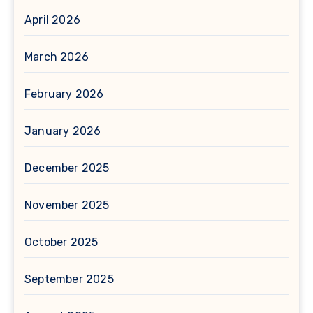
April 2026
March 2026
February 2026
January 2026
December 2025
November 2025
October 2025
September 2025