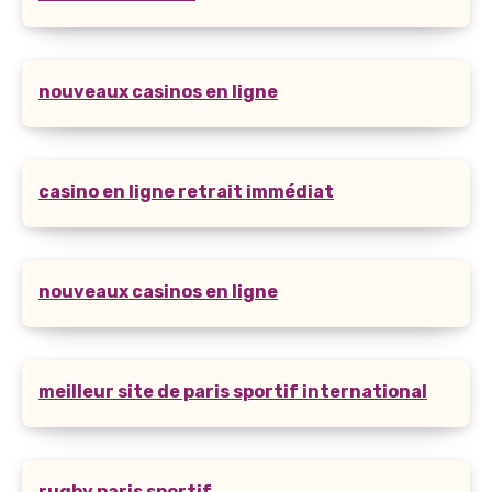
nouveaux casinos en ligne
casino en ligne retrait immédiat
nouveaux casinos en ligne
meilleur site de paris sportif international
rugby paris sportif