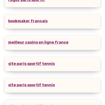
bookmaker francais
meilleur casino en ligne france
site paris sportif tennis
site paris sportif tennis