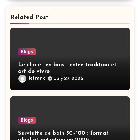
Related Post
Blogs
Le chalet en bois : entre tradition et
art de vivre
letrank
July 27, 2026
Blogs
Serviette de bain 50×100 : format
idéal et entretien en 2026