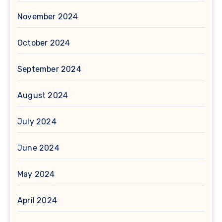
November 2024
October 2024
September 2024
August 2024
July 2024
June 2024
May 2024
April 2024