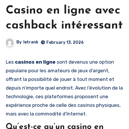
Casino en ligne avec
cashback intéressant
By
letrank
February 13, 2026
Les
casinos en ligne
sont devenus une option
populaire pour les amateurs de jeux d’argent,
offrant la possibilité de jouer à tout moment et
depuis n’importe quel endroit. Avec l’évolution de la
technologie, ces plateformes proposent une
expérience proche de celle des casinos physiques,
mais avec la commodité d’Internet.
Qu’est-ce qu’un casino en