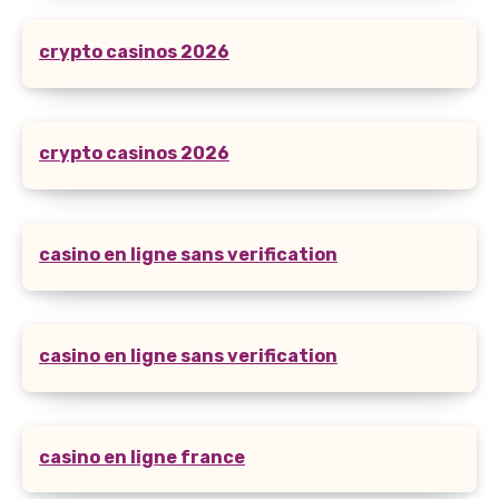
crypto casinos 2026
crypto casinos 2026
casino en ligne sans verification
casino en ligne sans verification
casino en ligne france