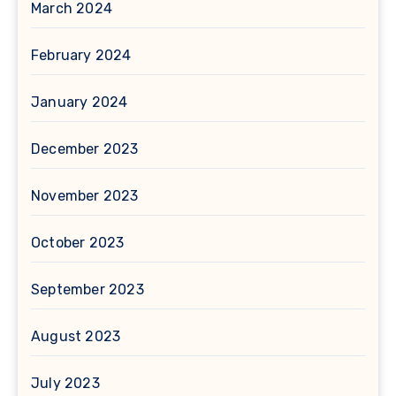
March 2024
February 2024
January 2024
December 2023
November 2023
October 2023
September 2023
August 2023
July 2023