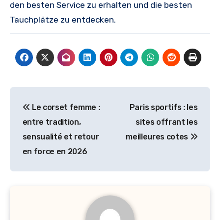
den besten Service zu erhalten und die besten
Tauchplätze zu entdecken.
Post
Le corset femme :
Paris sportifs : les
navigation
entre tradition,
sites offrant les
sensualité et retour
meilleures cotes
en force en 2026