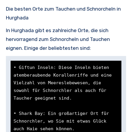
Die besten Orte zum Tauchen und Schnorcheln in
Hurghada
In Hurghada gibt es zahlreiche Orte, die sich
hervorragend zum Schnorcheln und Tauchen
eignen. Einige der beliebtesten sind:
• Giftun Inseln: Diese Inseln bieten 
atemberaubende Korallenriffe und eine 
Vielzahl von Meereslebewesen, die 
sowohl für Schnorchler als auch für 
Taucher geeignet sind.

• Shark Bay: Ein großartiger Ort für 
Schnorchler, wo Sie mit etwas Glück 
auch Haie sehen können.
