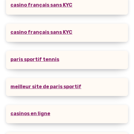
casino français sans KYC
casino français sans KYC
paris sportif tennis
meilleur site de paris sportif
casinos en ligne