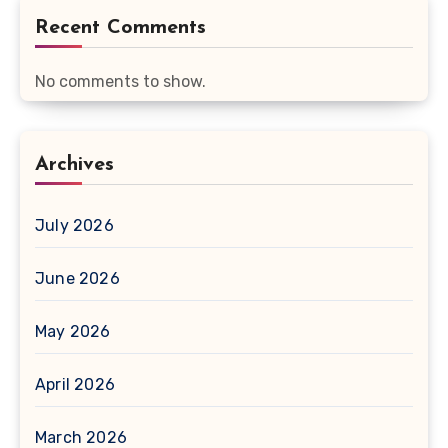
Recent Comments
No comments to show.
Archives
July 2026
June 2026
May 2026
April 2026
March 2026