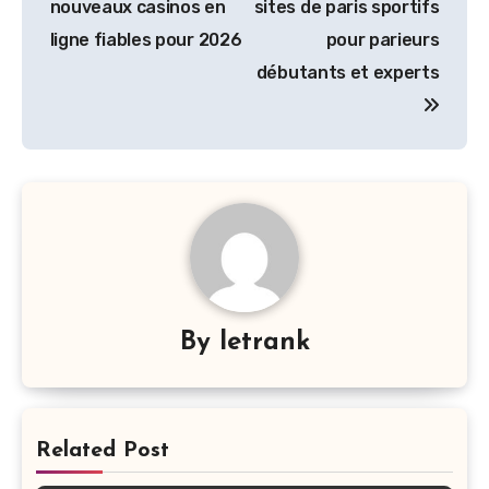
nouveaux casinos en
sites de paris sportifs
ligne fiables pour 2026
pour parieurs
débutants et experts
By
letrank
Related Post