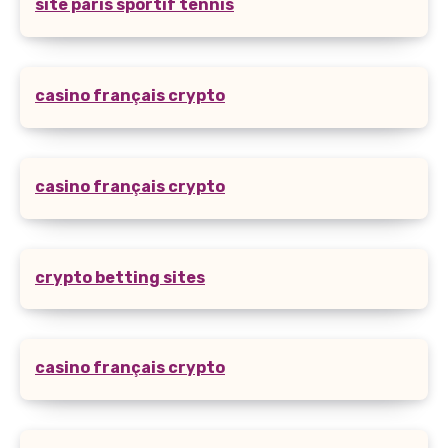
site paris sportif tennis
casino français crypto
casino français crypto
crypto betting sites
casino français crypto