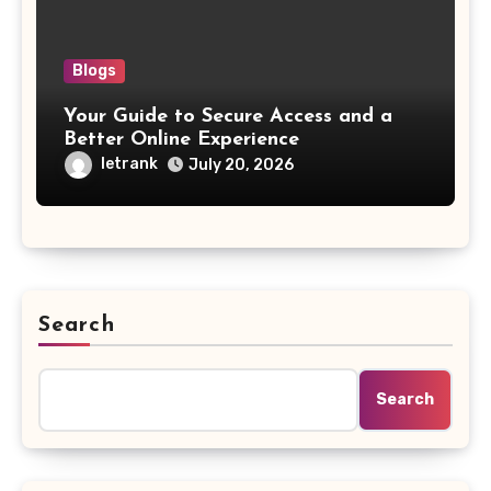
Blogs
Your Guide to Secure Access and a
Better Online Experience
letrank
July 20, 2026
Search
Search