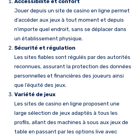
Accessibilité et confort
Jouer depuis un site de casino en ligne permet
d’accéder aux jeux à tout moment et depuis
n’importe quel endroit, sans se déplacer dans
un établissement physique.
Sécurité et régulation
Les sites fiables sont régulés par des autorités
reconnues, assurant la protection des données
personnelles et financières des joueurs ainsi
que l’équité des jeux.
Variété de jeux
Les sites de casino en ligne proposent une
large sélection de jeux adaptés à tous les
profils, allant des machines à sous aux jeux de
table en passant par les options live avec