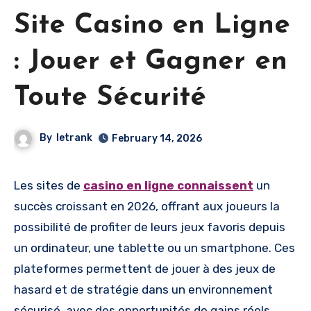
Site Casino en Ligne
: Jouer et Gagner en
Toute Sécurité
By
letrank
February 14, 2026
Les sites de
casino en ligne connaissent
un
succès croissant en 2026, offrant aux joueurs la
possibilité de profiter de leurs jeux favoris depuis
un ordinateur, une tablette ou un smartphone. Ces
plateformes permettent de jouer à des jeux de
hasard et de stratégie dans un environnement
sécurisé, avec des opportunités de gains réels.