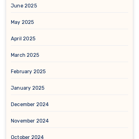
June 2025
May 2025
April 2025
March 2025
February 2025
January 2025
December 2024
November 2024
October 2024