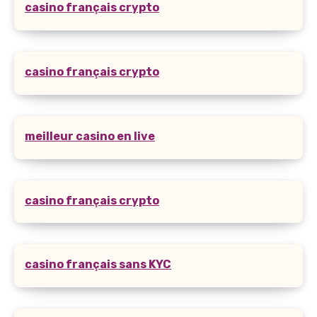
casino français crypto
casino français crypto
meilleur casino en live
casino français crypto
casino français sans KYC