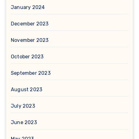
January 2024
December 2023
November 2023
October 2023
September 2023
August 2023
July 2023
June 2023
May 2023