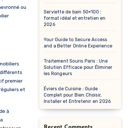
chevronné ou
Serviette de bain 50×100 :
lier
format idéal et entretien en
2026
Your Guide to Secure Access
and a Better Online Experience
Traitement Souris Paris : Une
mobiliers
Solution Efficace pour Éliminer
différents
les Rongeurs
if premier
Éviers de Cuisine : Guide
réguliers et
Complet pour Bien Choisir,
Installer et Entretenir en 2026
ide à
la
Recent Comments