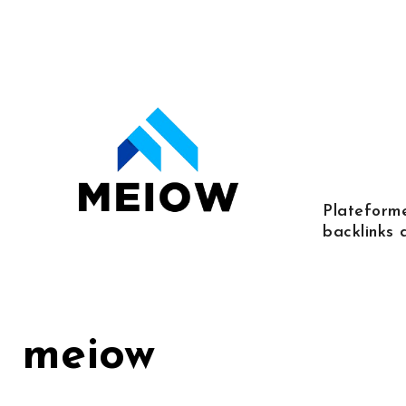
Skip
to
content
Plateforme
backlinks 
meiow