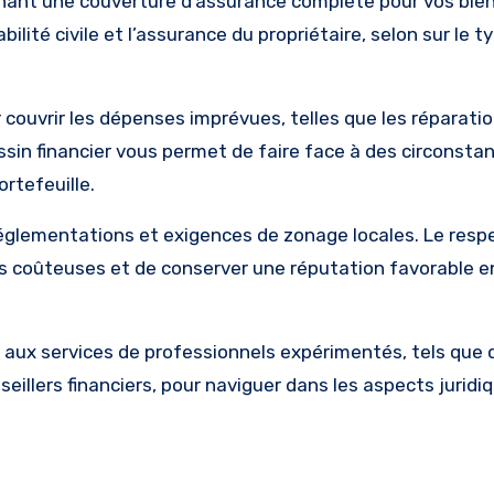
nant une couverture d’assurance complète pour vos bien
lité civile et l’assurance du propriétaire, selon sur le t
couvrir les dépenses imprévues, telles que les réparatio
ssin financier vous permet de faire face à des circonsta
rtefeuille.
réglementations et exigences de zonage locales. Le resp
és coûteuses et de conserver une réputation favorable e
l aux services de professionnels expérimentés, tels que
eillers financiers, pour naviguer dans les aspects juridi