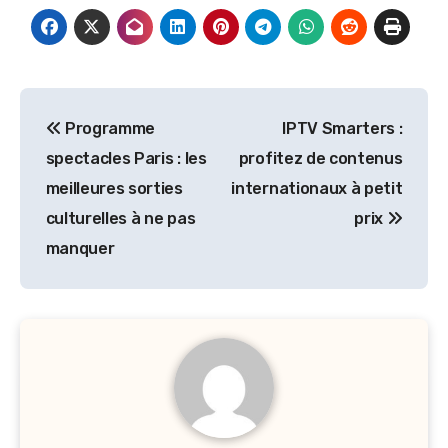
Post
Programme
IPTV Smarters :
navigation
spectacles Paris : les
profitez de contenus
meilleures sorties
internationaux à petit
culturelles à ne pas
prix
manquer