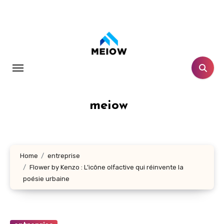
Skip
to
content
meiow
Home
entreprise
Flower by Kenzo : L’icône olfactive qui réinvente la
poésie urbaine