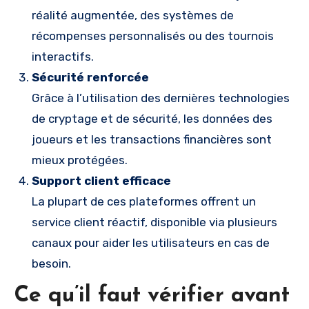
réalité augmentée, des systèmes de
récompenses personnalisés ou des tournois
interactifs.
Sécurité renforcée
Grâce à l’utilisation des dernières technologies
de cryptage et de sécurité, les données des
joueurs et les transactions financières sont
mieux protégées.
Support client efficace
La plupart de ces plateformes offrent un
service client réactif, disponible via plusieurs
canaux pour aider les utilisateurs en cas de
besoin.
Ce qu’il faut vérifier avant