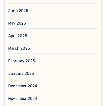
June 2025
May 2025
April 2025
March 2025
February 2025
January 2025
December 2024
November 2024