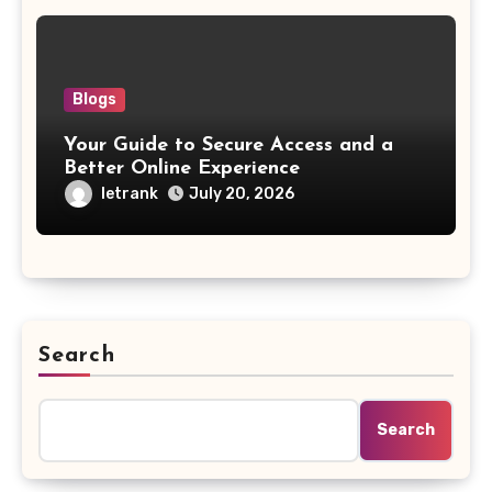
Blogs
Your Guide to Secure Access and a
Better Online Experience
letrank
July 20, 2026
Search
Search