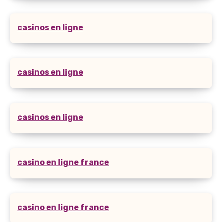
casinos en ligne
casinos en ligne
casinos en ligne
casino en ligne france
casino en ligne france