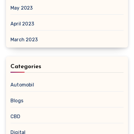
May 2023
April 2023
March 2023
Categories
Automobil
Blogs
CBD
Digital