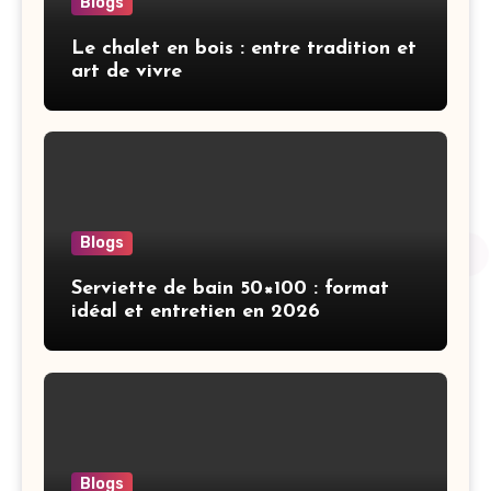
Blogs
Le chalet en bois : entre tradition et
art de vivre
Blogs
Serviette de bain 50×100 : format
idéal et entretien en 2026
Blogs