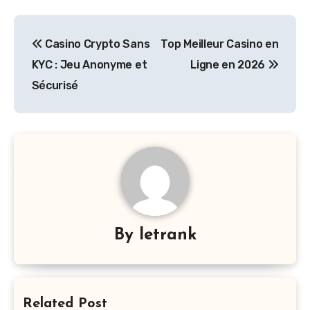
Post
Casino Crypto Sans
Top Meilleur Casino en
navigation
KYC : Jeu Anonyme et
Ligne en 2026
Sécurisé
By
letrank
Related Post