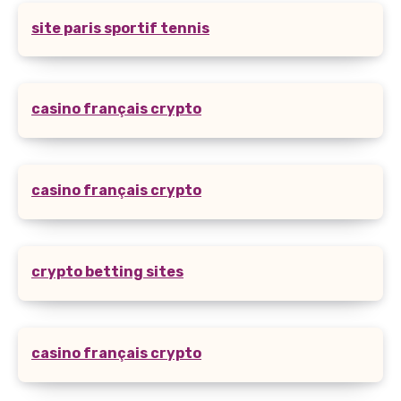
site paris sportif tennis
casino français crypto
casino français crypto
crypto betting sites
casino français crypto