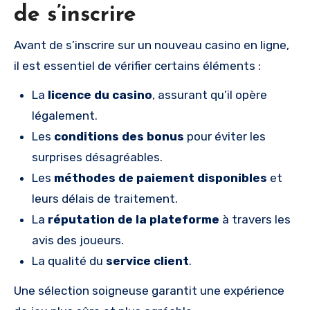
de s’inscrire
Avant de s’inscrire sur un nouveau casino en ligne,
il est essentiel de vérifier certains éléments :
La
licence du casino
, assurant qu’il opère
légalement.
Les
conditions des bonus
pour éviter les
surprises désagréables.
Les
méthodes de paiement disponibles
et
leurs délais de traitement.
La
réputation de la plateforme
à travers les
avis des joueurs.
La qualité du
service client
.
Une sélection soigneuse garantit une expérience