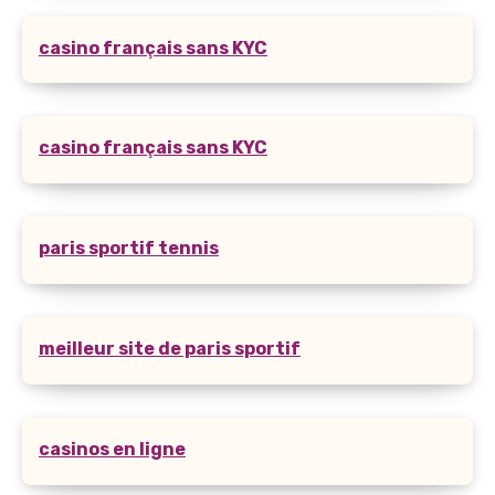
casino français sans KYC
casino français sans KYC
paris sportif tennis
meilleur site de paris sportif
casinos en ligne