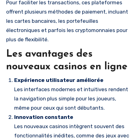
Pour faciliter les transactions, ces plateformes
offrent plusieurs méthodes de paiement, incluant
les cartes bancaires, les portefeuilles
électroniques et parfois les cryptomonnaies pour
plus de flexibilité.
Les avantages des
nouveaux casinos en ligne
Expérience utilisateur améliorée
Les interfaces modernes et intuitives rendent
la navigation plus simple pour les joueurs,
même pour ceux qui sont débutants.
Innovation constante
Les nouveaux casinos intègrent souvent des
fonctionnalités inédites, comme des jeux avec