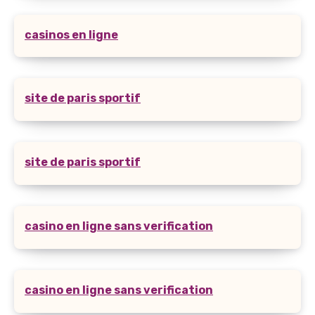
casinos en ligne
site de paris sportif
site de paris sportif
casino en ligne sans verification
casino en ligne sans verification