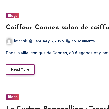
Blogs
Coiffeur Cannes salon de coiff
letrank
February 8, 2026
No Comments
Dans la ville iconique de Cannes, où élégance et gla
Read More
Blogs
Le Custom Remodelling : Trans