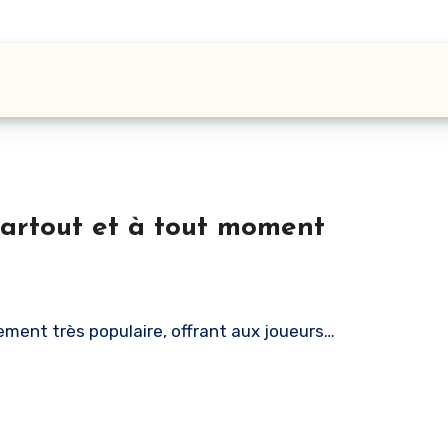
partout et à tout moment
ement très populaire, offrant aux joueurs…