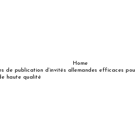
Home
s de publication d’invités allemandes efficaces pour
de haute qualité