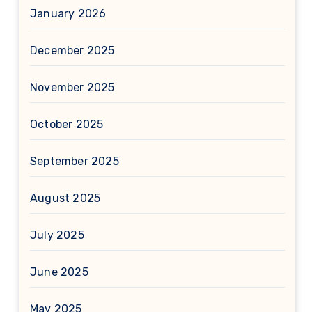
January 2026
December 2025
November 2025
October 2025
September 2025
August 2025
July 2025
June 2025
May 2025