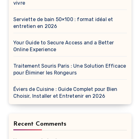
vivre
Serviette de bain 50×100 : format idéal et
entretien en 2026
Your Guide to Secure Access and a Better
Online Experience
Traitement Souris Paris : Une Solution Efficace
pour Éliminer les Rongeurs
Éviers de Cuisine : Guide Complet pour Bien
Choisir, Installer et Entretenir en 2026
Recent Comments