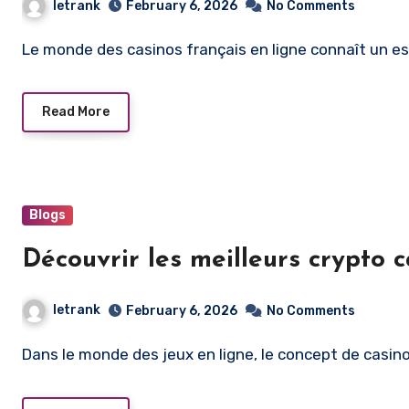
letrank
February 6, 2026
No Comments
Le monde des casinos français en ligne connaît un e
Read More
Blogs
Découvrir les meilleurs crypto
letrank
February 6, 2026
No Comments
Dans le monde des jeux en ligne, le concept de casi