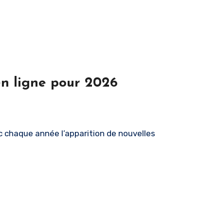
en ligne pour 2026