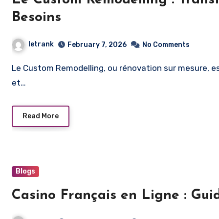
Besoins
letrank
February 7, 2026
No Comments
Le Custom Remodelling, ou rénovation sur mesure, est une approche moderne de l’aménagement intérieur
et…
Read More
Blogs
Casino Français en Ligne : Gui