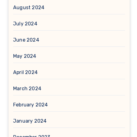
August 2024
July 2024
June 2024
May 2024
April 2024
March 2024
February 2024
January 2024