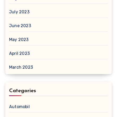
July 2023
June 2023
May 2023
April 2023
March 2023
Categories
Automobil