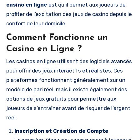
casino en ligne
est qu’il permet aux joueurs de
profiter de l’excitation des jeux de casino depuis le
confort de leur domicile.
Comment Fonctionne un
Casino en Ligne ?
Les casinos en ligne utilisent des logiciels avancés
pour offrir des jeux interactifs et réalistes. Ces
plateformes fonctionnent généralement sur un
modèle de pari réel, mais il existe également des
options de jeux gratuits pour permettre aux
joueurs de s’entraîner avant de risquer de l’argent
réel.
Inscription et Création de Compte