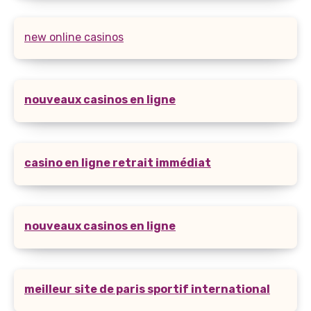
new online casinos
nouveaux casinos en ligne
casino en ligne retrait immédiat
nouveaux casinos en ligne
meilleur site de paris sportif international