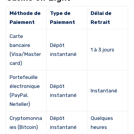
Méthode de
Type de
Délai de
Paiement
Paiement
Retrait
Carte
bancaire
Dépôt
1 à 3 jours
(Visa/Master
instantané
card)
Portefeuille
électronique
Dépôt
Instantané
(PayPal,
instantané
Neteller)
Cryptomonna
Dépôt
Quelques
ies (Bitcoin)
instantané
heures