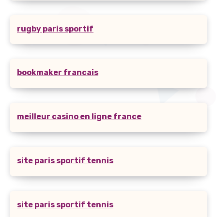
rugby paris sportif
bookmaker francais
meilleur casino en ligne france
site paris sportif tennis
site paris sportif tennis