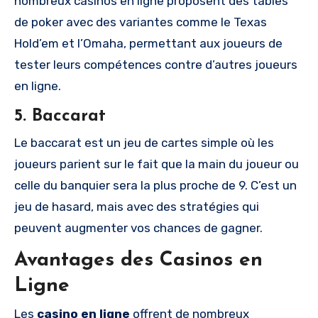
nombreux casinos en ligne proposent des tables
de poker avec des variantes comme le Texas
Hold’em et l’Omaha, permettant aux joueurs de
tester leurs compétences contre d’autres joueurs
en ligne.
5. Baccarat
Le baccarat est un jeu de cartes simple où les
joueurs parient sur le fait que la main du joueur ou
celle du banquier sera la plus proche de 9. C’est un
jeu de hasard, mais avec des stratégies qui
peuvent augmenter vos chances de gagner.
Avantages des Casinos en
Ligne
Les
casino en ligne
offrent de nombreux