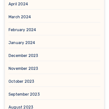
April 2024
March 2024
February 2024
January 2024
December 2023
November 2023
October 2023
September 2023
August 2023