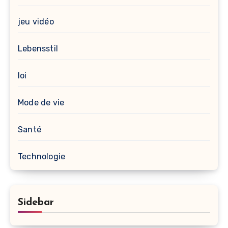
jeu vidéo
Lebensstil
loi
Mode de vie
Santé
Technologie
Sidebar