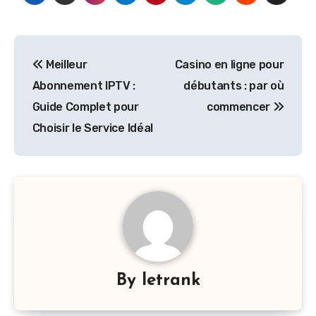
Post
Meilleur
Casino en ligne pour
navigation
Abonnement IPTV :
débutants : par où
Guide Complet pour
commencer
Choisir le Service Idéal
By
letrank