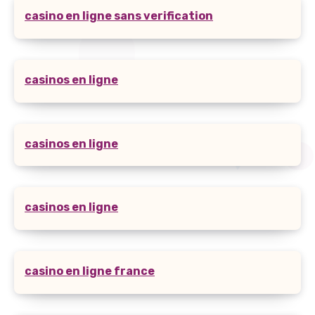
casino en ligne sans verification
casinos en ligne
casinos en ligne
casinos en ligne
casino en ligne france