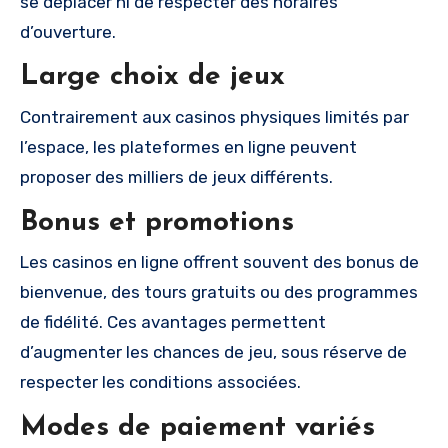
se déplacer ni de respecter des horaires
d’ouverture.
Large choix de jeux
Contrairement aux casinos physiques limités par
l’espace, les plateformes en ligne peuvent
proposer des milliers de jeux différents.
Bonus et promotions
Les casinos en ligne offrent souvent des bonus de
bienvenue, des tours gratuits ou des programmes
de fidélité. Ces avantages permettent
d’augmenter les chances de jeu, sous réserve de
respecter les conditions associées.
Modes de paiement variés