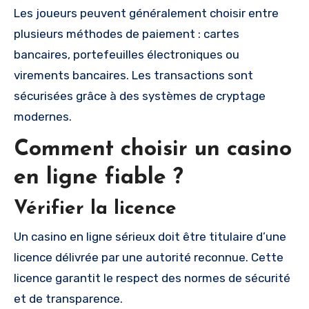
Les joueurs peuvent généralement choisir entre
plusieurs méthodes de paiement : cartes
bancaires, portefeuilles électroniques ou
virements bancaires. Les transactions sont
sécurisées grâce à des systèmes de cryptage
modernes.
Comment choisir un casino
en ligne fiable ?
Vérifier la licence
Un casino en ligne sérieux doit être titulaire d’une
licence délivrée par une autorité reconnue. Cette
licence garantit le respect des normes de sécurité
et de transparence.