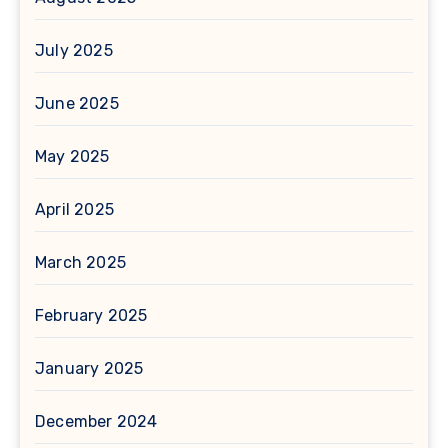
July 2025
June 2025
May 2025
April 2025
March 2025
February 2025
January 2025
December 2024