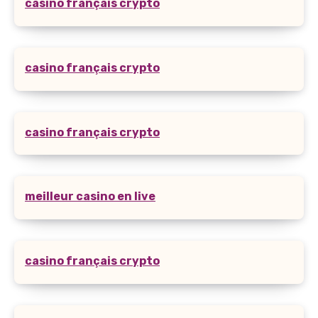
casino français crypto
casino français crypto
casino français crypto
meilleur casino en live
casino français crypto