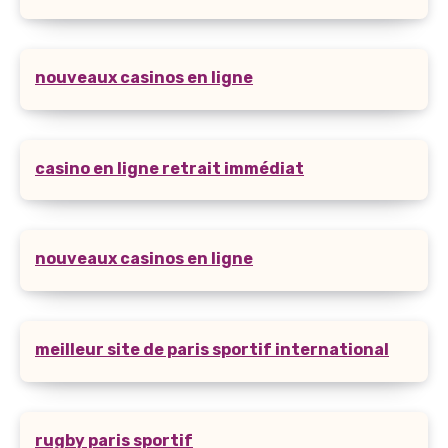
nouveaux casinos en ligne
casino en ligne retrait immédiat
nouveaux casinos en ligne
meilleur site de paris sportif international
rugby paris sportif