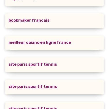
bookmaker francais
meilleur casino en ligne france
site paris sportif tennis
site paris sportif tennis
site paris sportif tennis