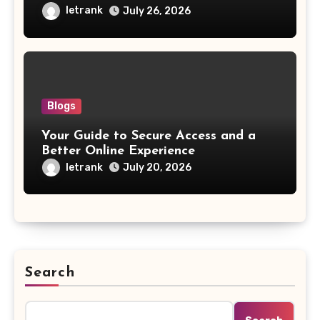
letrank
July 26, 2026
Blogs
Your Guide to Secure Access and a
Better Online Experience
letrank
July 20, 2026
Search