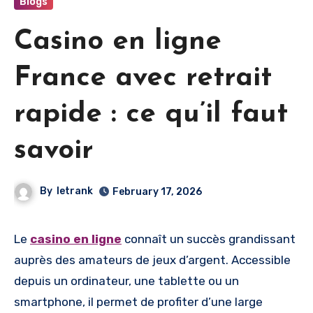
Blogs
Casino en ligne
France avec retrait
rapide : ce qu’il faut
savoir
By
letrank
February 17, 2026
Le
casino en ligne
connaît un succès grandissant
auprès des amateurs de jeux d’argent. Accessible
depuis un ordinateur, une tablette ou un
smartphone, il permet de profiter d’une large