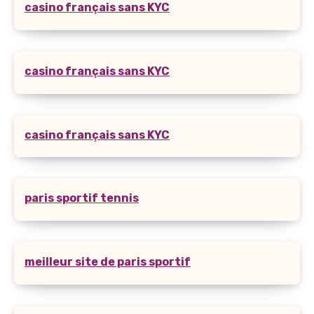
casino français sans KYC
casino français sans KYC
casino français sans KYC
paris sportif tennis
meilleur site de paris sportif