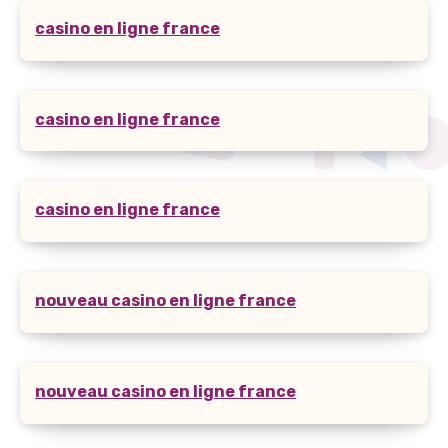
casino en ligne france
casino en ligne france
casino en ligne france
nouveau casino en ligne france
nouveau casino en ligne france