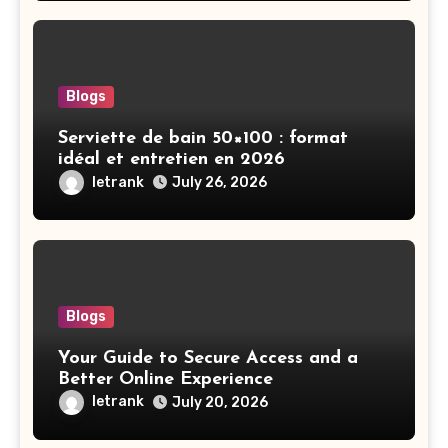
Blogs
Serviette de bain 50×100 : format
idéal et entretien en 2026
letrank
July 26, 2026
Blogs
Your Guide to Secure Access and a
Better Online Experience
letrank
July 20, 2026