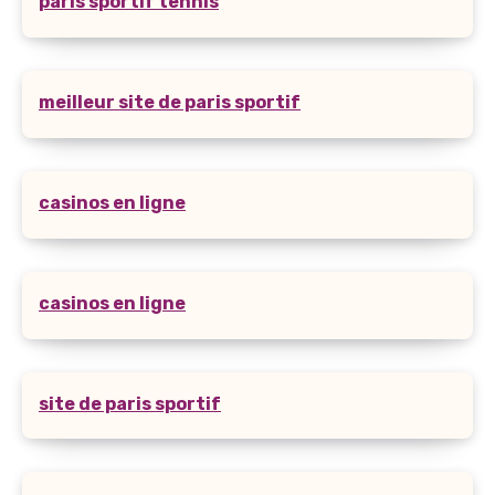
paris sportif tennis
meilleur site de paris sportif
casinos en ligne
casinos en ligne
site de paris sportif