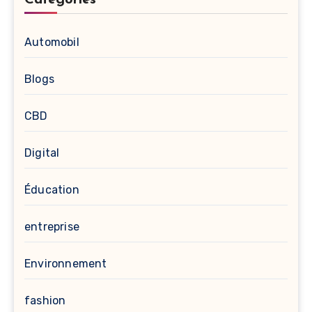
Categories
Automobil
Blogs
CBD
Digital
Éducation
entreprise
Environnement
fashion