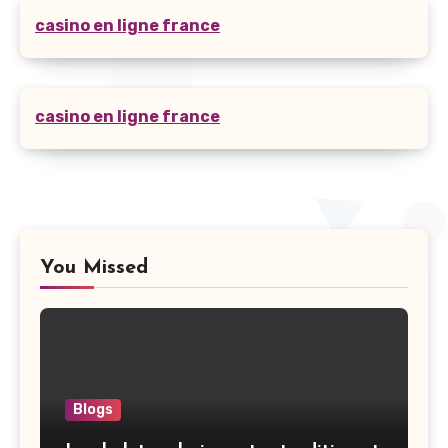
casino en ligne france
casino en ligne france
You Missed
Blogs