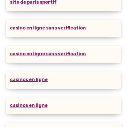
site de paris sportif
casino en ligne sans verification
casino en ligne sans verification
casinos en ligne
casinos en ligne