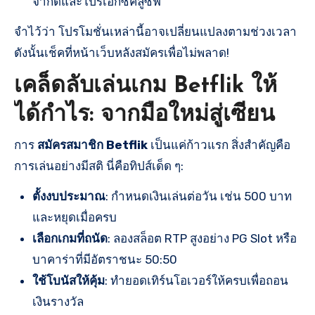
จำกัดและโปรเอ็กซ์คลูซีฟ
จำไว้ว่า โปรโมชั่นเหล่านี้อาจเปลี่ยนแปลงตามช่วงเวลา
ดังนั้นเช็คที่หน้าเว็บหลังสมัครเพื่อไม่พลาด!
เคล็ดลับเล่นเกม Betflik ให้
ได้กำไร: จากมือใหม่สู่เซียน
การ
สมัครสมาชิก Betflik
เป็นแค่ก้าวแรก สิ่งสำคัญคือ
การเล่นอย่างมีสติ นี่คือทิปส์เด็ด ๆ:
ตั้งงบประมาณ
: กำหนดเงินเล่นต่อวัน เช่น 500 บาท
และหยุดเมื่อครบ
เลือกเกมที่ถนัด
: ลองสล็อต RTP สูงอย่าง PG Slot หรือ
บาคาร่าที่มีอัตราชนะ 50:50
ใช้โบนัสให้คุ้ม
: ทำยอดเทิร์นโอเวอร์ให้ครบเพื่อถอน
เงินรางวัล