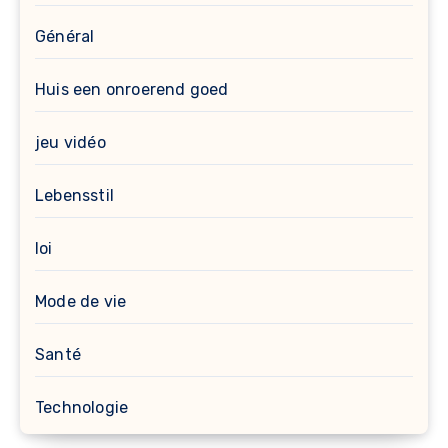
Général
Huis een onroerend goed
jeu vidéo
Lebensstil
loi
Mode de vie
Santé
Technologie