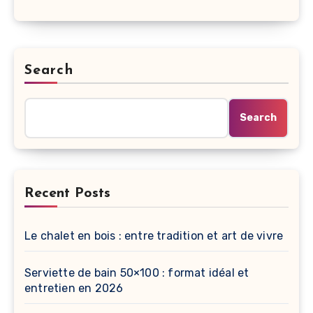
Search
Search
Recent Posts
Le chalet en bois : entre tradition et art de vivre
Serviette de bain 50×100 : format idéal et
entretien en 2026