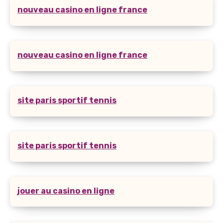
nouveau casino en ligne france
nouveau casino en ligne france
site paris sportif tennis
site paris sportif tennis
jouer au casino en ligne