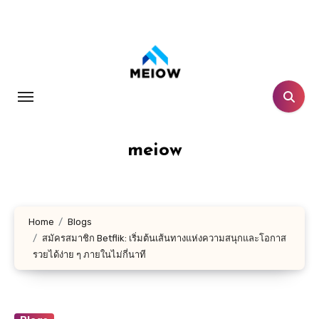
Skip
to
content
meiow
Home
Blogs
สมัครสมาชิก Betflik: เริ่มต้นเส้นทางแห่งความสนุกและโอกาส
รวยได้ง่าย ๆ ภายในไม่กี่นาที