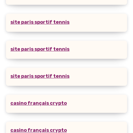
site paris sportif tennis
site paris sportif tennis
site paris sportif tennis
casino français crypto
casino français crypto