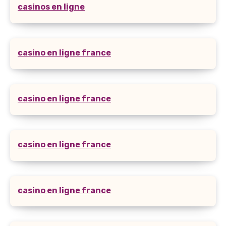
casinos en ligne
casino en ligne france
casino en ligne france
casino en ligne france
casino en ligne france