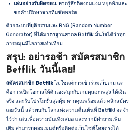
เล่นอย่างรับผิดชอบ
: หากรู้สึกติดงอมแงม หยุดพักและ
ขอคำปรึกษาจากทีมซัพพอร์ต
ด้วยระบบที่ยุติธรรมและ RNG (Random Number
Generator) ที่ได้มาตรฐานสากล Betflik มั่นใจได้ว่าทุก
การหมุนมีโอกาสเท่าเทียม
สรุป: อย่ารอช้า สมัครสมาชิก
Betflik วันนี้เลย!
สมัครสมาชิก Betflik
ไม่ใช่แค่การเข้าร่วมเว็บเกม แต่
คือการเปิดโอกาสให้ตัวเองสนุกกับเกมคุณภาพสูง ได้เงิน
จริง และรับโปรโมชั่นสุดคุ้ม หากคุณพร้อมแล้ว คลิกสมัคร
เลยวันนี้ แล้วพบกับโลกแห่งความตื่นเต้นที่ Betflik! จดจำ
ไว้ว่า เล่นเพื่อความบันเทิงเสมอ และหากมีคำถามเพิ่ม
เติม สามารถคอมเมนต์หรือติดต่อเว็บไซต์โดยตรงได้