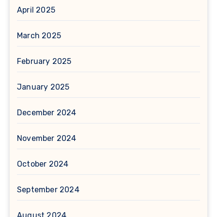
April 2025
March 2025
February 2025
January 2025
December 2024
November 2024
October 2024
September 2024
August 2024