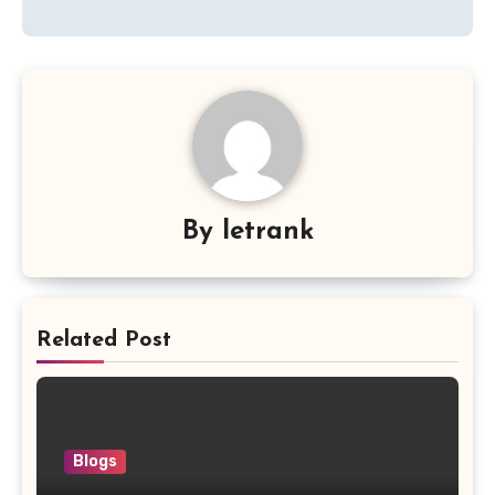
By
letrank
Related Post
Blogs