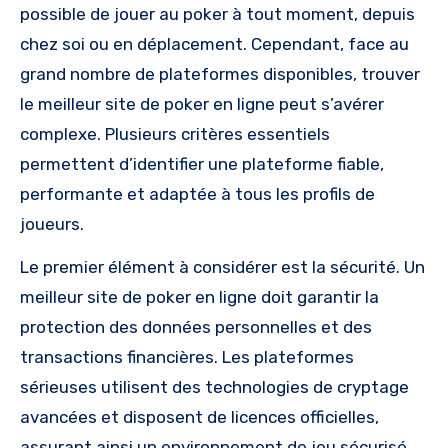
possible de jouer au poker à tout moment, depuis
chez soi ou en déplacement. Cependant, face au
grand nombre de plateformes disponibles, trouver
le meilleur site de poker en ligne peut s’avérer
complexe. Plusieurs critères essentiels
permettent d’identifier une plateforme fiable,
performante et adaptée à tous les profils de
joueurs.
Le premier élément à considérer est la sécurité. Un
meilleur site de poker en ligne doit garantir la
protection des données personnelles et des
transactions financières. Les plateformes
sérieuses utilisent des technologies de cryptage
avancées et disposent de licences officielles,
assurant ainsi un environnement de jeu sécurisé