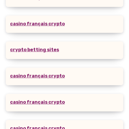
casino français crypto
crypto betting sites
casino français crypto
casino français crypto
casino français crypto