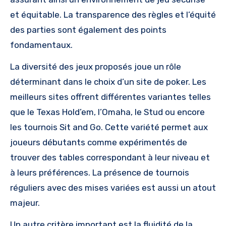
et équitable. La transparence des règles et l’équité
des parties sont également des points
fondamentaux.
La diversité des jeux proposés joue un rôle
déterminant dans le choix d’un site de poker. Les
meilleurs sites offrent différentes variantes telles
que le Texas Hold’em, l’Omaha, le Stud ou encore
les tournois Sit and Go. Cette variété permet aux
joueurs débutants comme expérimentés de
trouver des tables correspondant à leur niveau et
à leurs préférences. La présence de tournois
réguliers avec des mises variées est aussi un atout
majeur.
Un autre critère important est la fluidité de la