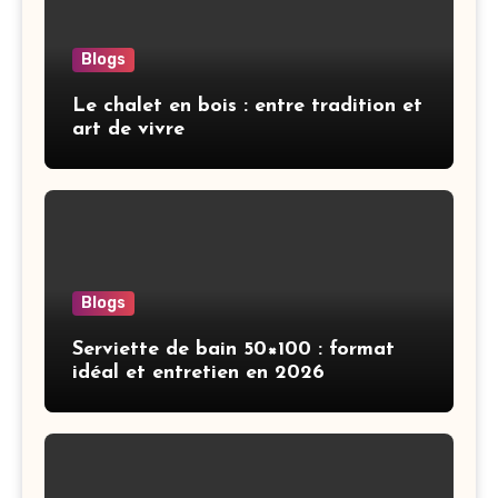
Blogs
Le chalet en bois : entre tradition et
art de vivre
Blogs
Serviette de bain 50×100 : format
idéal et entretien en 2026