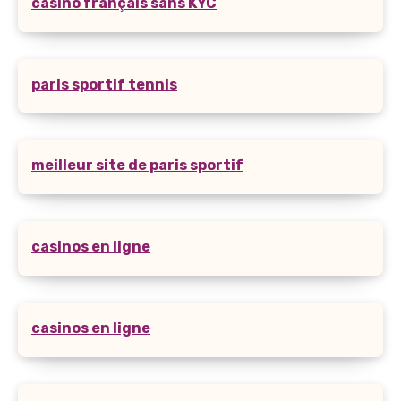
casino français sans KYC
paris sportif tennis
meilleur site de paris sportif
casinos en ligne
casinos en ligne