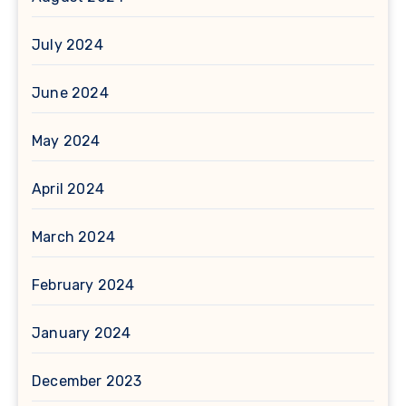
July 2024
June 2024
May 2024
April 2024
March 2024
February 2024
January 2024
December 2023