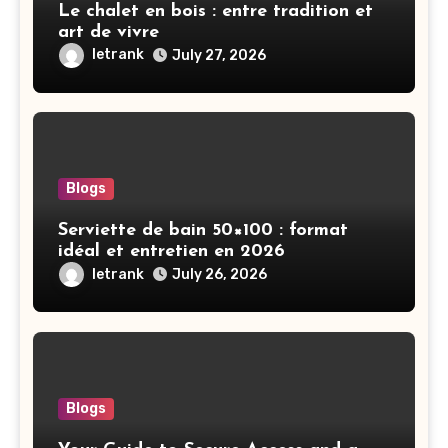
Le chalet en bois : entre tradition et
art de vivre
letrank
July 27, 2026
Blogs
Serviette de bain 50×100 : format
idéal et entretien en 2026
letrank
July 26, 2026
Blogs