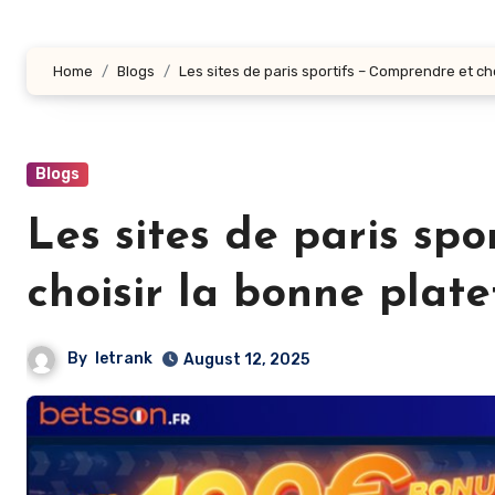
Home
Blogs
Les sites de paris sportifs – Comprendre et ch
Blogs
Les sites de paris sp
choisir la bonne plat
By
letrank
August 12, 2025