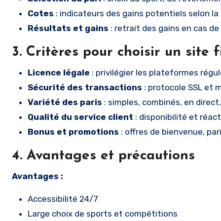
Cotes
: indicateurs des gains potentiels selon la
Résultats et gains
: retrait des gains en cas de 
3. Critères pour choisir un site 
Licence légale
: privilégier les plateformes rég
Sécurité des transactions
: protocole SSL et 
Variété des paris
: simples, combinés, en direct
Qualité du service client
: disponibilité et réact
Bonus et promotions
: offres de bienvenue, par
4. Avantages et précautions
Avantages :
Accessibilité 24/7
Large choix de sports et compétitions