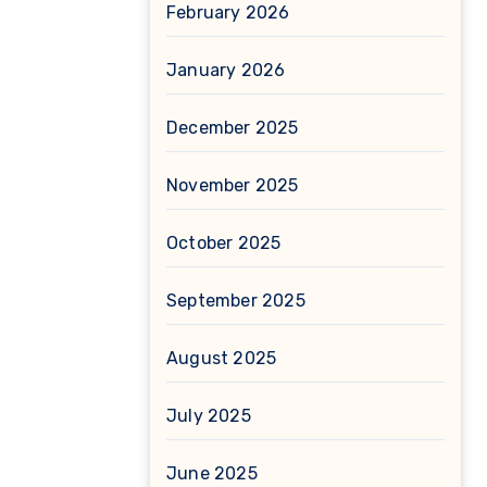
February 2026
January 2026
December 2025
November 2025
October 2025
September 2025
August 2025
July 2025
June 2025