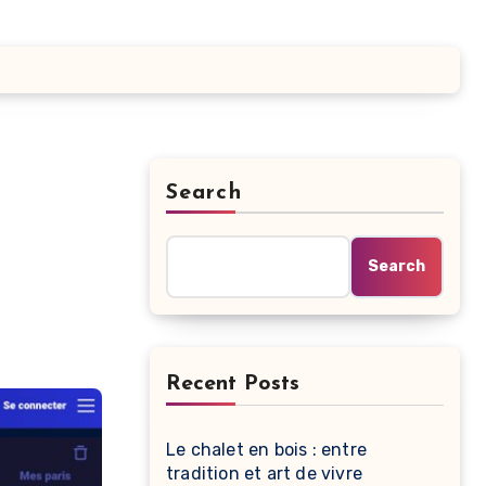
Search
Search
Recent Posts
Le chalet en bois : entre
tradition et art de vivre