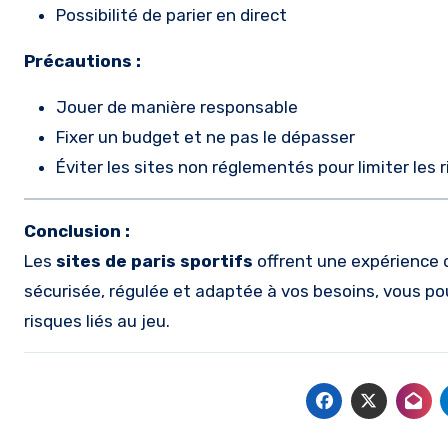
Possibilité de parier en direct
Précautions :
Jouer de manière responsable
Fixer un budget et ne pas le dépasser
Éviter les sites non réglementés pour limiter les 
Conclusion :
Les
sites de paris sportifs
offrent une expérience 
sécurisée, régulée et adaptée à vos besoins, vous pou
risques liés au jeu.