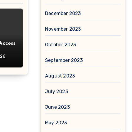
December 2023
November 2023
Access
October 2023
026
September 2023
August 2023
July 2023
June 2023
May 2023