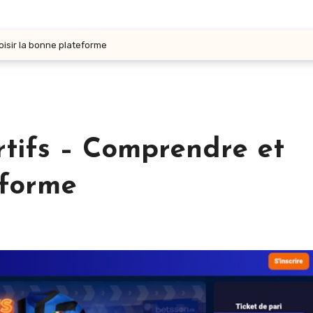
oisir la bonne plateforme
ortifs – Comprendre et
eforme