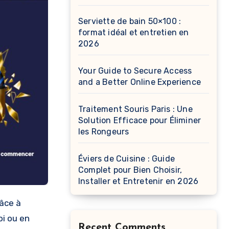
Serviette de bain 50×100 :
format idéal et entretien en
2026
Your Guide to Secure Access
and a Better Online Experience
Traitement Souris Paris : Une
Solution Efficace pour Éliminer
les Rongeurs
Éviers de Cuisine : Guide
Complet pour Bien Choisir,
Installer et Entretenir en 2026
râce à
oi ou en
Recent Comments