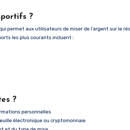
sportifs ?
qui permet aux utilisateurs de miser de l’argent sur le ré
rts les plus courants incluent :
tes ?
ormations personnelles
feuille électronique ou cryptomonnaie
nt et du type de mise