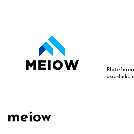
Skip
to
content
Plateforme
backlinks 
meiow