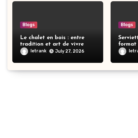
Blogs
Blogs
Le chalet en bois : entre
Serviet
tradition et art de vivre
format 
2026
letrank
let
July 27, 2026