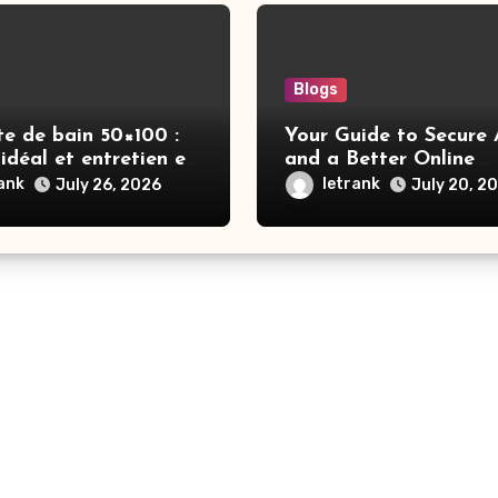
Blogs
te de bain 50×100 :
Your Guide to Secure 
idéal et entretien en
and a Better Online
Experience
rank
letrank
July 26, 2026
July 20, 2