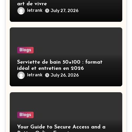
art de vivre
letrank
July 27, 2026
Blogs
Serviette de bain 50×100 : format
idéal et entretien en 2026
letrank
July 26, 2026
Blogs
Your Guide to Secure Access and a