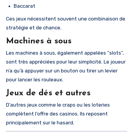
Baccarat
Ces jeux nécessitent souvent une combinaison de
stratégie et de chance.
Machines à sous
Les machines à sous, également appelées “slots”,
sont très appréciées pour leur simplicité. Le joueur
n’a qu’à appuyer sur un bouton ou tirer un levier
pour lancer les rouleaux.
Jeux de dés et autres
D’autres jeux comme le craps ou les loteries
complètent l’offre des casinos. Ils reposent
principalement sur le hasard.