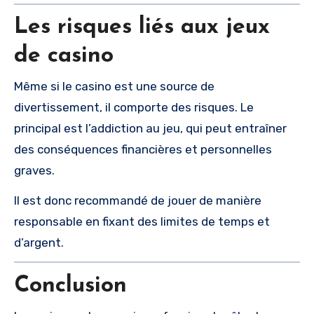
Les risques liés aux jeux
de casino
Même si le casino est une source de
divertissement, il comporte des risques. Le
principal est l’addiction au jeu, qui peut entraîner
des conséquences financières et personnelles
graves.
Il est donc recommandé de jouer de manière
responsable en fixant des limites de temps et
d’argent.
Conclusion