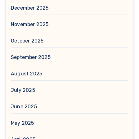
December 2025
November 2025
October 2025
September 2025
August 2025
July 2025
June 2025
May 2025