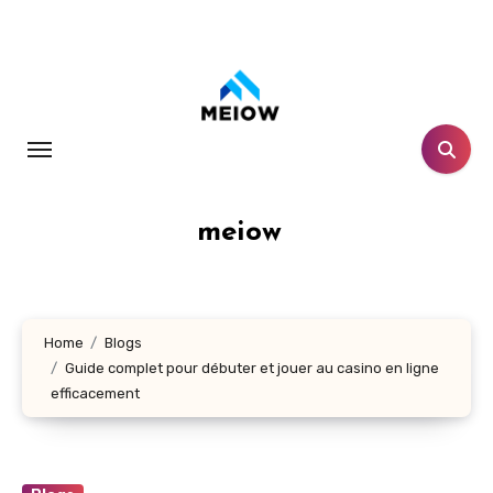
Skip
to
content
meiow
Home
Blogs
Guide complet pour débuter et jouer au casino en ligne
efficacement