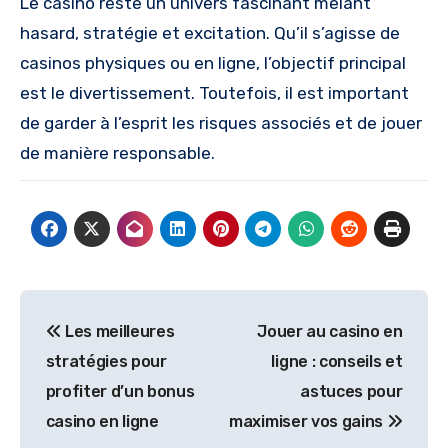
Le casino reste un univers fascinant mêlant
hasard, stratégie et excitation. Qu’il s’agisse de
casinos physiques ou en ligne, l’objectif principal
est le divertissement. Toutefois, il est important
de garder à l’esprit les risques associés et de jouer
de manière responsable.
Post
Les meilleures
Jouer au casino en
navigation
stratégies pour
ligne : conseils et
profiter d’un bonus
astuces pour
casino en ligne
maximiser vos gains