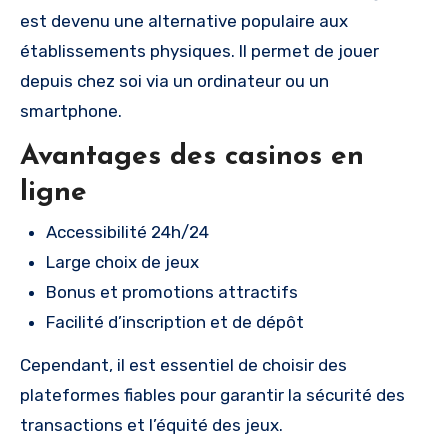
est devenu une alternative populaire aux
établissements physiques. Il permet de jouer
depuis chez soi via un ordinateur ou un
smartphone.
Avantages des casinos en
ligne
Accessibilité 24h/24
Large choix de jeux
Bonus et promotions attractifs
Facilité d’inscription et de dépôt
Cependant, il est essentiel de choisir des
plateformes fiables pour garantir la sécurité des
transactions et l’équité des jeux.