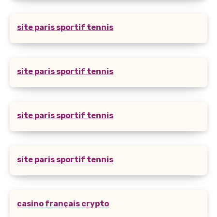
site paris sportif tennis
site paris sportif tennis
site paris sportif tennis
site paris sportif tennis
casino français crypto