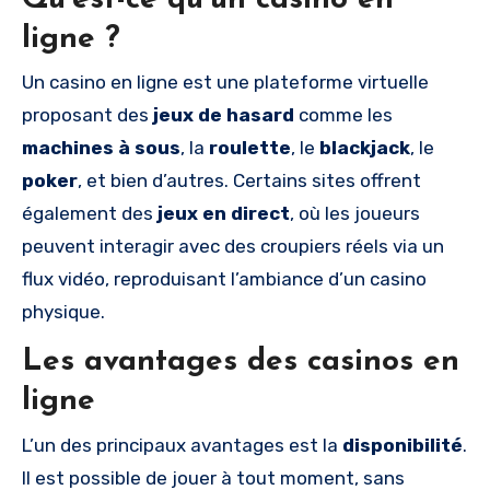
ligne ?
Un casino en ligne est une plateforme virtuelle
proposant des
jeux de hasard
comme les
machines à sous
, la
roulette
, le
blackjack
, le
poker
, et bien d’autres. Certains sites offrent
également des
jeux en direct
, où les joueurs
peuvent interagir avec des croupiers réels via un
flux vidéo, reproduisant l’ambiance d’un casino
physique.
Les avantages des casinos en
ligne
L’un des principaux avantages est la
disponibilité
.
Il est possible de jouer à tout moment, sans