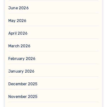
June 2026
May 2026
April 2026
March 2026
February 2026
January 2026
December 2025
November 2025