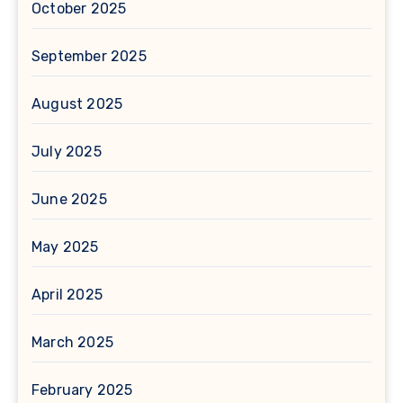
October 2025
September 2025
August 2025
July 2025
June 2025
May 2025
April 2025
March 2025
February 2025