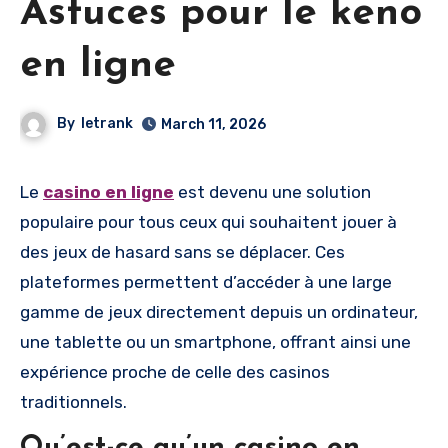
Astuces pour le keno
en ligne
By
letrank
March 11, 2026
Le
casino en ligne
est devenu une solution
populaire pour tous ceux qui souhaitent jouer à
des jeux de hasard sans se déplacer. Ces
plateformes permettent d’accéder à une large
gamme de jeux directement depuis un ordinateur,
une tablette ou un smartphone, offrant ainsi une
expérience proche de celle des casinos
traditionnels.
Qu’est-ce qu’un casino en