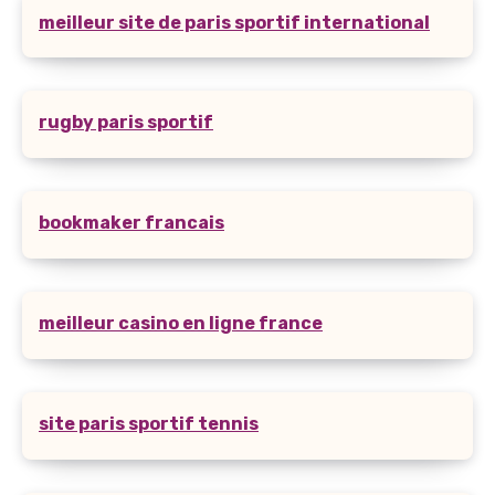
meilleur site de paris sportif international
rugby paris sportif
bookmaker francais
meilleur casino en ligne france
site paris sportif tennis