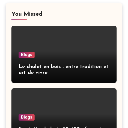
You Missed
Blogs
Le chalet en bois : entre tradition et
art de vivre
Blogs