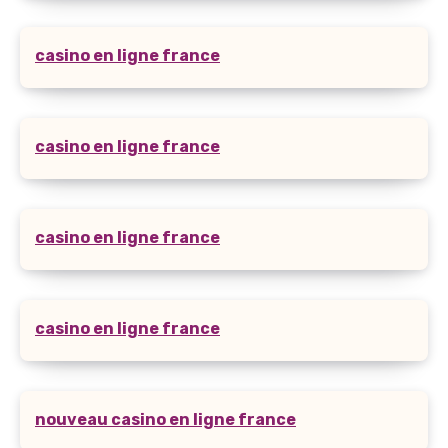
casino en ligne france
casino en ligne france
casino en ligne france
casino en ligne france
nouveau casino en ligne france