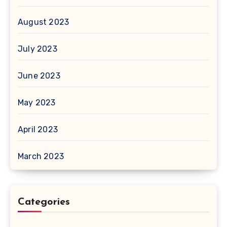
August 2023
July 2023
June 2023
May 2023
April 2023
March 2023
Categories