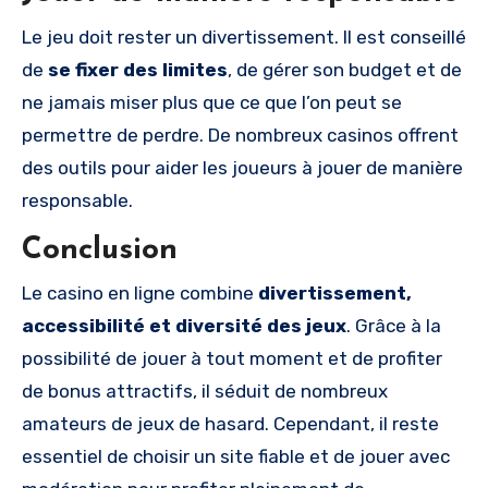
Le jeu doit rester un divertissement. Il est conseillé
de
se fixer des limites
, de gérer son budget et de
ne jamais miser plus que ce que l’on peut se
permettre de perdre. De nombreux casinos offrent
des outils pour aider les joueurs à jouer de manière
responsable.
Conclusion
Le casino en ligne combine
divertissement,
accessibilité et diversité des jeux
. Grâce à la
possibilité de jouer à tout moment et de profiter
de bonus attractifs, il séduit de nombreux
amateurs de jeux de hasard. Cependant, il reste
essentiel de choisir un site fiable et de jouer avec